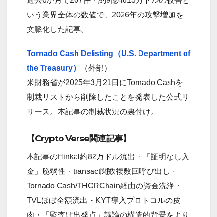
過去6か月で207件・約9億4813万ドルの被害と
いう業界全体の数値で、2026年の攻撃増加を
文脈化した記事。
Tornado Cash Delisting（U.S. Department of
the Treasury）
（外部）
米財務省が2025年3月21日にTornado Cashを
制裁リストから削除したことを発表した公式リ
リース。本記事の制裁状況の裏付け。
【Crypto Verse関連記事】
本記事のHinkal約82万ドル流出・「証明なし入
金」脆弱性・transact関数複数回呼び出し・
Tornado Cash/THORChain経由の資金洗浄・
TVLほぼ全額流出・KYT導入プロトコルの皮
肉・「監査は出発点」議論の構造的背景をより