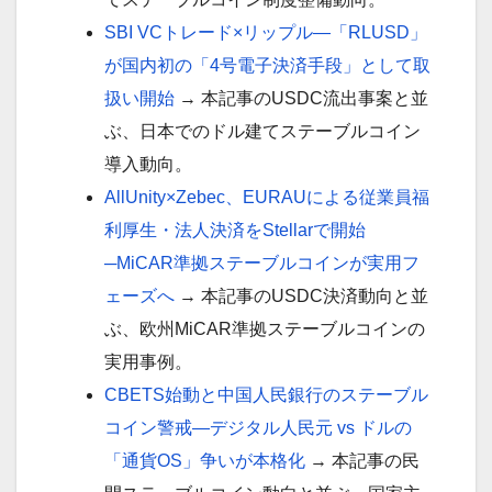
SBI VCトレード×リップル―「RLUSD」
が国内初の「4号電子決済手段」として取
扱い開始
→ 本記事のUSDC流出事案と並
ぶ、日本でのドル建てステーブルコイン
導入動向。
AllUnity×Zebec、EURAUによる従業員福
利厚生・法人決済をStellarで開始
─MiCAR準拠ステーブルコインが実用フ
ェーズへ
→ 本記事のUSDC決済動向と並
ぶ、欧州MiCAR準拠ステーブルコインの
実用事例。
CBETS始動と中国人民銀行のステーブル
コイン警戒—デジタル人民元 vs ドルの
「通貨OS」争いが本格化
→ 本記事の民