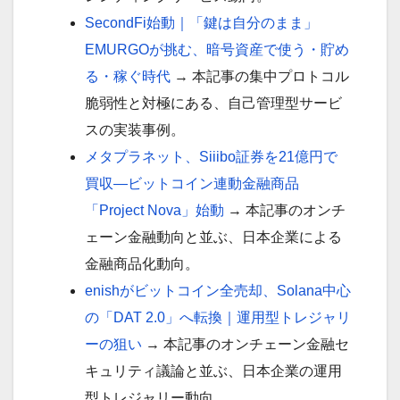
SecondFi始動｜「鍵は自分のまま」
EMURGOが挑む、暗号資産で使う・貯め
る・稼ぐ時代
→ 本記事の集中プロトコル
脆弱性と対極にある、自己管理型サービ
スの実装事例。
メタプラネット、Siiibo証券を21億円で
買収—ビットコイン連動金融商品
「Project Nova」始動
→ 本記事のオンチ
ェーン金融動向と並ぶ、日本企業による
金融商品化動向。
enishがビットコイン全売却、Solana中心
の「DAT 2.0」へ転換｜運用型トレジャリ
ーの狙い
→ 本記事のオンチェーン金融セ
キュリティ議論と並ぶ、日本企業の運用
型トレジャリー動向。