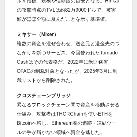
示す指標。規模や信頼度の目安となる。Hinkal
の攻撃時点のTVLは約82万9000ドルで、被害
額がほぼ全額に及んだことを示す基準値。
ミキサー（Mixer）
複数の資金を混ぜ合わせ、送金元と送金先のつ
ながりを断つサービス。今回使われたTornado
Cashはその代表格だ。2022年に米財務省
OFACの制裁対象となったが、2025年3月に制
裁リストから削除された。
クロスチェーンブリッジ
異なるブロックチェーン間で資産を移動させる
仕組み。攻撃者はTHORChainを使いETHを
Bitcoinへ移し、Ethereum圏の追跡・凍結ツー
ルの手が届かない領域へ資金を逃した。