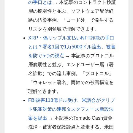
の手口とは
→ 本記事のコントラクト検証
層の脆弱性と並ぶ、ソフトウェア配信経
路の汚染事例。「コード外」で発生する
リスクを別領域で理解できます。
XRP・偽リップル支払いNFT詐欺の手口
とは？署名1回で1万5000ドル流出、被害
を防ぐ5つの視点
→ 本記事のプロトコル
層脆弱性と並ぶ、エンドユーザー層（署
名詐欺）での流出事例。「プロトコル」
「ウォレット署名」両軸での被害構造を
理解できます。
FBI被害113億ドル受け、米議会がクリプ
ト犯罪対策の連邦タスクフォース新設法
案を提出
→ 本記事のTornado Cash資金
洗浄・被害者保護論点と並走する、米国