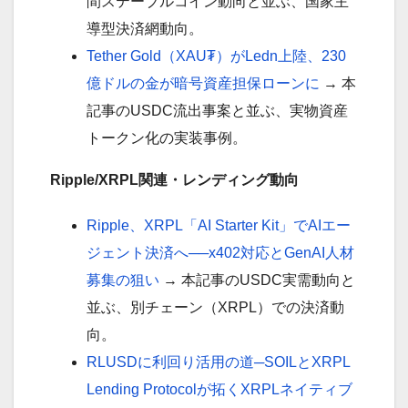
間ステーブルコイン動向と並ぶ、国家主
導型決済網動向。
Tether Gold（XAU₮）がLedn上陸、230
億ドルの金が暗号資産担保ローンに
→ 本
記事のUSDC流出事案と並ぶ、実物資産
トークン化の実装事例。
Ripple/XRPL関連・レンディング動向
Ripple、XRPL「AI Starter Kit」でAIエー
ジェント決済へ──x402対応とGenAI人材
募集の狙い
→ 本記事のUSDC実需動向と
並ぶ、別チェーン（XRPL）での決済動
向。
RLUSDに利回り活用の道─SOILとXRPL
Lending Protocolが拓くXRPLネイティブ