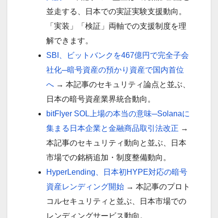
並走する、日本での実証実験支援動向。
「実装」「検証」両軸での支援制度を理
解できます。
SBI、ビットバンクを467億円で完全子会
社化─暗号資産の預かり資産で国内首位
へ
→ 本記事のセキュリティ論点と並ぶ、
日本の暗号資産業界統合動向。
bitFlyer SOL上場の本当の意味─Solanaに
集まる日本企業と金融商品取引法改正
→
本記事のセキュリティ動向と並ぶ、日本
市場での銘柄追加・制度整備動向。
HyperLending、日本初HYPE対応の暗号
資産レンディング開始
→ 本記事のプロト
コルセキュリティと並ぶ、日本市場での
レンディングサービス動向。