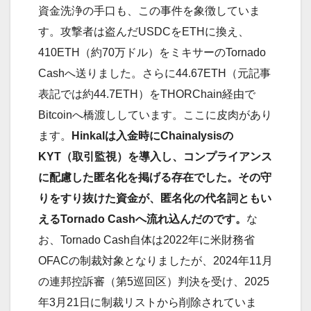
資金洗浄の手口も、この事件を象徴していま
す。攻撃者は盗んだUSDCをETHに換え、
410ETH（約70万ドル）をミキサーのTornado
Cashへ送りました。さらに44.67ETH（元記事
表記では約44.7ETH）をTHORChain経由で
Bitcoinへ橋渡ししています。ここに皮肉があり
ます。
Hinkalは入金時にChainalysisの
KYT（取引監視）を導入し、コンプライアンス
に配慮した匿名化を掲げる存在でした。その守
りをすり抜けた資金が、匿名化の代名詞ともい
えるTornado Cashへ流れ込んだのです。
な
お、Tornado Cash自体は2022年に米財務省
OFACの制裁対象となりましたが、2024年11月
の連邦控訴審（第5巡回区）判決を受け、2025
年3月21日に制裁リストから削除されていま