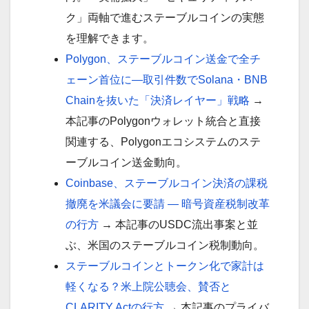
ク」両軸で進むステーブルコインの実態
を理解できます。
Polygon、ステーブルコイン送金で全チ
ェーン首位に—取引件数でSolana・BNB
Chainを抜いた「決済レイヤー」戦略
→
本記事のPolygonウォレット統合と直接
関連する、Polygonエコシステムのステ
ーブルコイン送金動向。
Coinbase、ステーブルコイン決済の課税
撤廃を米議会に要請 ― 暗号資産税制改革
の行方
→ 本記事のUSDC流出事案と並
ぶ、米国のステーブルコイン税制動向。
ステーブルコインとトークン化で家計は
軽くなる？米上院公聴会、賛否と
CLARITY Actの行方
→ 本記事のプライバ