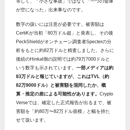
等しく、「小さな事故」ではなく「一つの金庫
が空になった」出来事なのです。
数字の扱いには注意が必要です。被害額は
CertiKが当初「80万ドル超」と発表し、その後
PeckShieldがオンチェーン調査者Specterの分
析をもとに約82万ドルと精査しました。さらに
後続のHinkal側の説明では約79万7000ドルと
いう数字も示されています。
一部メディアは約
83万ドルと報じていますが、これはTVL（約
82万9000ドル）と被害額を混同したか、概
算・推定の差による可能性があります。
Crypto
Verseでは、確定した正式報告が出るまで、被
害額を「約80万〜82万ドル規模」と幅を持た
せて扱います。