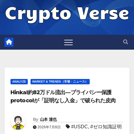
Skip
to
content
ANALYZE
MARKET & TRENDS（市場・ニュース）
Hinkal約82万ドル流出—プライバシー保護
protocolが「証明なし入金」で破られた皮肉
By
山本 達也
#USDC
,
#ゼロ知識証明
2026年7月8日