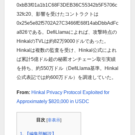
0xbB3f01a1b1C68F3DEB36C55342b5F5706c
32fc20、影響を受けたコントラクトは
0x25e5e82f5702A27C3466fE68f14abDbbAdFc
a826である。DefiLlamaによれば、攻撃時点の
HinkalのTVLは約82万9000ドルであった。
Hinkalは複数の監査を受け、Hinkal公式によれ
ば累計5億ドル超の秘匿オンチェーン取引実績
を持ち、約550万ドル（DefiLlama基準。Hinkal
公式表記では約600万ドル）を調達していた。
From:
Hinkal Privacy Protocol Exploited for
Approximately $820,000 in USDC
目次
[
非表示
]
1.
【編集部解説】