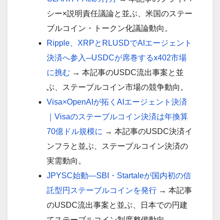
シー×説明責任議論と並ぶ、米国のステー
ブルコイン・トークン化議論動向。
Ripple、XRPとRLUSDでAIエージェント
決済へ参入─USDCが席巻するx402市場
に挑む
→ 本記事のUSDC流出事案と並
ぶ、ステーブルコイン市場の競争動向。
Visa×OpenAIが拓くAIエージェント決済
｜Visaのステーブルコイン決済は年換算
70億ドル規模に
→ 本記事のUSDC決済イ
ンフラと並ぶ、ステーブルコイン決済の
実需動向。
JPYSC始動―SBI・Startaleが国内初の信
託型円ステーブルコインを発行
→ 本記事
のUSDC流出事案と並ぶ、日本での円建
てステーブルコイン制度整備動向。