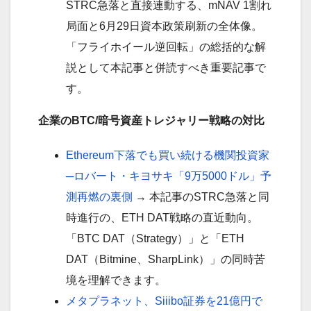
STRC急落と直接連動する、mNAV 1割れ
局面と6月29日資本政策刷新の全体像。
「フライホイール逆回転」の総括的な解
説として本記事と併読すべき重要記事で
す。
企業のBTC/暗号資産トレジャリー戦略の対比
Ethereum下落でも買い続ける機関投資家
─ロバート・キヨサキ「9万5000ドル」予
測再燃の裏側
→ 本記事のSTRC急落と同
時進行の、ETH DAT戦略の直近動向。
「BTC DAT（Strategy）」と「ETH
DAT（Bitmine、SharpLink）」の同時苦
境を理解できます。
メタプラネット、Siiibo証券を21億円で