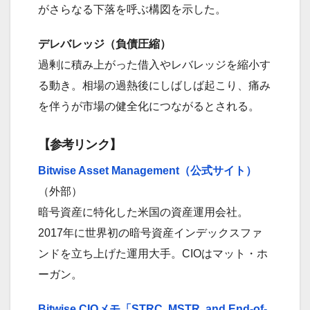
がさらなる下落を呼ぶ構図を示した。
デレバレッジ（負債圧縮）
過剰に積み上がった借入やレバレッジを縮小す
る動き。相場の過熱後にしばしば起こり、痛み
を伴うが市場の健全化につながるとされる。
【参考リンク】
Bitwise Asset Management（公式サイト）
（外部）
暗号資産に特化した米国の資産運用会社。
2017年に世界初の暗号資産インデックスファ
ンドを立ち上げた運用大手。CIOはマット・ホ
ーガン。
Bitwise CIOメモ「STRC, MSTR, and End-of-