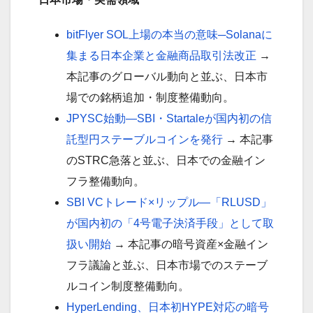
bitFlyer SOL上場の本当の意味─Solanaに
集まる日本企業と金融商品取引法改正
→
本記事のグローバル動向と並ぶ、日本市
場での銘柄追加・制度整備動向。
JPYSC始動―SBI・Startaleが国内初の信
託型円ステーブルコインを発行
→ 本記事
のSTRC急落と並ぶ、日本での金融イン
フラ整備動向。
SBI VCトレード×リップル―「RLUSD」
が国内初の「4号電子決済手段」として取
扱い開始
→ 本記事の暗号資産×金融イン
フラ議論と並ぶ、日本市場でのステーブ
ルコイン制度整備動向。
HyperLending、日本初HYPE対応の暗号