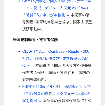
CBETS始動と中国人民銀行のステーブル
コイン警戒—デジタル人民元 vs ドルの
「通貨OS」争いが本格化
→ 本記事の暗
号資産×国家戦略動向と並ぶ、国家主導型
決済網動向。
米国規制動向・被害者保護
CLARITY Act、Coinbase・Rippleら200
社超が上院に採決要求─成立確率60%に
低下
→ 本記事の「開示のあり方や優先株
保有者の保護」議論と関連する、米国の
規制整備動向。
FBI被害113億ドル受け、米議会がクリプ
ト犯罪対策の連邦タスクフォース新設法
案を提出
→ 本記事の投資家保護論点と並