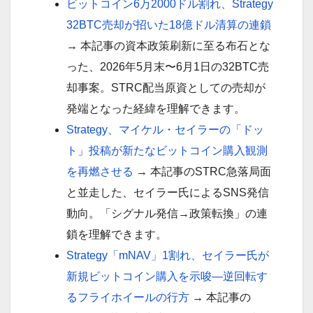
ビットコイン6万2000ドル割れ、Strategy
32BTC売却が招いた18億ドル清算の連鎖
→ 本記事の資本政策刷新に至る布石とな
った、2026年5月末〜6月1日の32BTC売
却事案。STRC配当原資としての売却が
発端となった経緯を理解できます。
Strategy、マイケル・セイラーの「ドッ
ト」投稿が新たなビットコイン購入観測
を再燃させる
→ 本記事のSTRC急落局面
と並走した、セイラー氏によるSNS発信
動向。「シグナル発信→政策転換」の連
鎖を理解できます。
Strategy「mNAV」1割れ、セイラー氏が
新規ビットコイン購入を示唆—逆回転す
るフライホイールの行方
→ 本記事の