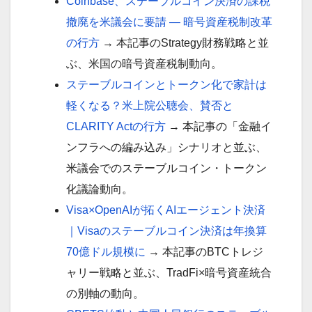
Coinbase、ステーブルコイン決済の課税
撤廃を米議会に要請 ― 暗号資産税制改革
の行方
→ 本記事のStrategy財務戦略と並
ぶ、米国の暗号資産税制動向。
ステーブルコインとトークン化で家計は
軽くなる？米上院公聴会、賛否と
CLARITY Actの行方
→ 本記事の「金融イ
ンフラへの編み込み」シナリオと並ぶ、
米議会でのステーブルコイン・トークン
化議論動向。
Visa×OpenAIが拓くAIエージェント決済
｜Visaのステーブルコイン決済は年換算
70億ドル規模に
→ 本記事のBTCトレジ
ャリー戦略と並ぶ、TradFi×暗号資産統合
の別軸の動向。