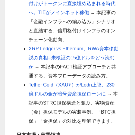
付けがトークンに直接埋め込まれる時代
へ。TIEがメインネット稼働
→ 本記事の
「金融インフラへの編み込み」シナリオ
と直結する、信用格付けインフラのオン
チェーン化動向。
XRP Ledger vs Ethereum、RWA資本移動
説の真相─未検証の15億ドルをどう読む
か
→ 本記事のFACT検証アプローチと共
通する、資本フローデータの読み方。
Tether Gold（XAU₮）がLedn上陸、230
億ドルの金が暗号資産担保ローンに
→ 本
記事のSTRC担保構造と並ぶ、実物資産
（金）担保モデルの実装事例。「BTC担
保」「金担保」の対比を理解できます。
日本市場・実需領域