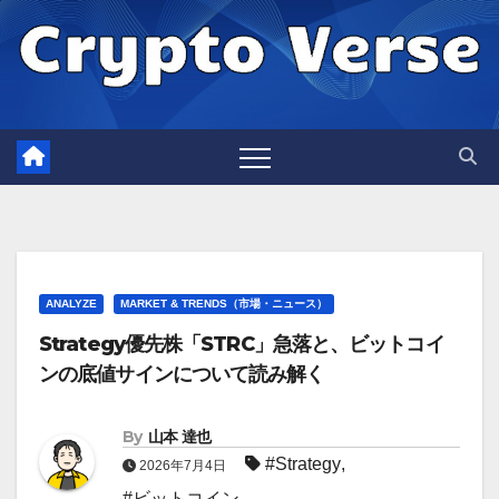
Skip
to
content
ANALYZE
MARKET & TRENDS（市場・ニュース）
Strategy優先株「STRC」急落と、ビットコイ
ンの底値サインについて読み解く
By
山本 達也
#Strategy
,
2026年7月4日
#ビットコイン