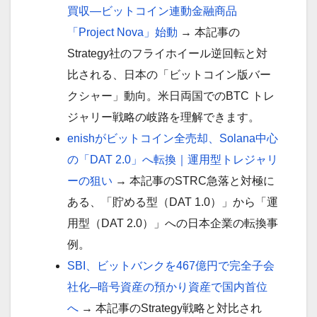
買収—ビットコイン連動金融商品
「Project Nova」始動
→ 本記事の
Strategy社のフライホイール逆回転と対
比される、日本の「ビットコイン版バー
クシャー」動向。米日両国でのBTC トレ
ジャリー戦略の岐路を理解できます。
enishがビットコイン全売却、Solana中心
の「DAT 2.0」へ転換｜運用型トレジャリ
ーの狙い
→ 本記事のSTRC急落と対極に
ある、「貯める型（DAT 1.0）」から「運
用型（DAT 2.0）」への日本企業の転換事
例。
SBI、ビットバンクを467億円で完全子会
社化─暗号資産の預かり資産で国内首位
へ
→ 本記事のStrategy戦略と対比され