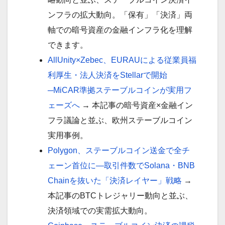
ンフラの拡大動向。「保有」「決済」両
軸での暗号資産の金融インフラ化を理解
できます。
AllUnity×Zebec、EURAUによる従業員福
利厚生・法人決済をStellarで開始
─MiCAR準拠ステーブルコインが実用フ
ェーズへ
→ 本記事の暗号資産×金融イン
フラ議論と並ぶ、欧州ステーブルコイン
実用事例。
Polygon、ステーブルコイン送金で全チ
ェーン首位に—取引件数でSolana・BNB
Chainを抜いた「決済レイヤー」戦略
→
本記事のBTCトレジャリー動向と並ぶ、
決済領域での実需拡大動向。