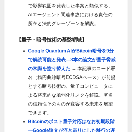
で影響範囲を発表した事案と類似する、
AIエージェント関連事故における責任の
所在と法的グレーゾーンを解説。
【量子・暗号技術の基盤領域】
Google Quantum AIがBitcoin暗号を9分
で解読可能と発表—3本の論文が量子脅威
の常識を塗り替えた
→ 本記事のコード署
名（楕円曲線暗号ECDSAベース）が前提
とする暗号技術の、量子コンピュータに
よる将来的な脆弱化リスクを解説。署名
の信頼性そのものが変容する未来を展望
できます。
Bitcoinのポスト量子対応はなお初期段階
—Google論文が浮き彫りにした移行の遅