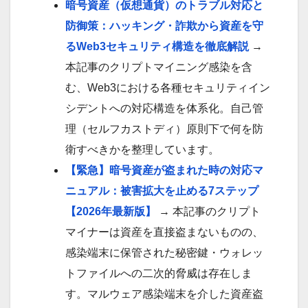
暗号資産（仮想通貨）のトラブル対応と
防御策：ハッキング・詐欺から資産を守
るWeb3セキュリティ構造を徹底解説
→
本記事のクリプトマイニング感染を含
む、Web3における各種セキュリティイン
シデントへの対応構造を体系化。自己管
理（セルフカストディ）原則下で何を防
衛すべきかを整理しています。
【緊急】暗号資産が盗まれた時の対応マ
ニュアル：被害拡大を止める7ステップ
【2026年最新版】
→ 本記事のクリプト
マイナーは資産を直接盗まないものの、
感染端末に保管された秘密鍵・ウォレッ
トファイルへの二次的脅威は存在しま
す。マルウェア感染端末を介した資産盗