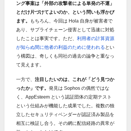
ング事案は「外部の攻撃者による単発の不運」
とだけ片づけてよいのか、という問いも浮かび
ます。
もちろん、今回は Hola 自身が被害者で
あり、サプライチェーン侵害として迅速に対処
したことは事実です。ただ、
利用者の計算資源
が知らぬ間に他者の利益のために使われる
とい
う構図は、奇しくも同社の過去の論争と重なっ
て見えます。
一方で、
注目したいのは、これが「どう見つか
ったか」です。
発見は Sophos の偶然ではな
く、AppEsteem という認証団体の定期テスト
という仕組みが機能した成果でした。複数の独
立したセキュリティベンダーが認証済み製品を
相互に検証し合う。その網に配信経路の異常が