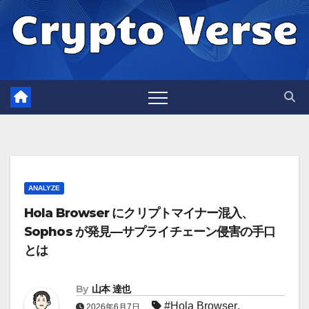
Skip
to
content
ANALYZE
Hola Browser にクリプトマイナー混入、
Sophos が発見—サプライチェーン侵害の手口
とは
By
山本 達也
#Hola Browser
,
2026年6月7日