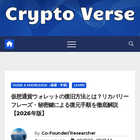
Skip
to
content
GUIDE & KNOWLEDGE（基礎・学習)
LEARN
仮想通貨ウォレットの復旧方法とは？リカバリー
フレーズ・秘密鍵による復元手順を徹底解説
【2026年版】
By
Co-Founder/ Researcher