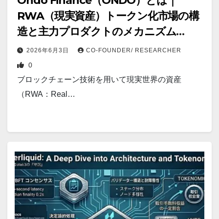
Ondo Finance（ONDO）とは｜
RWA（現実資産）トークン化市場の構
造と主力プロダクトのメカニズム
【2026年版】
2026年6月3日
CO-FOUNDER/ RESEARCHER
0
ブロックチェーン技術を用いて現実世界の資産
（RWA：Real…