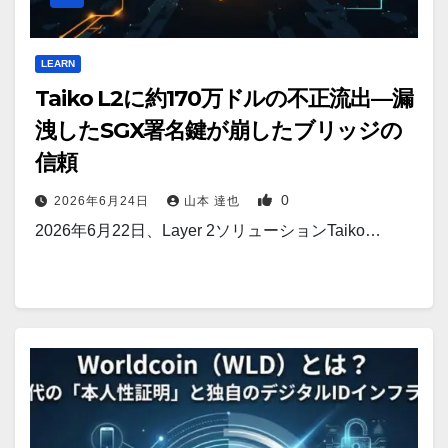
LEARN
Taiko L2に約170万ドルの不正流出—漏
洩したSGX署名鍵が崩したブリッジの
信頼
0
2026年6月24日
山本 達也
2026年6月22日、Layer 2ソリューションTaiko…