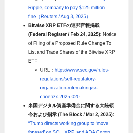
Ripple, company to pay $125 million
fine（Reuters / Aug 8, 2025）
Bitwise XRP ETFの連邦官報掲載
(Federal Register / Feb 24, 2025):
Notice
of Filing of a Proposed Rule Change To
List and Trade Shares of the Bitwise XRP
ETF
URL：
https://www.sec.gov/rules-
regulations/self-regulatory-
organization-rulemaking/sr-
cboebzx-2025-020
米国デジタル資産準備金に関する大統領
令および指示 (The Block / Mar 2, 2025):
“Trump directs working group to ‘move
forward’ on SOL, XRP, and ADA Crypto