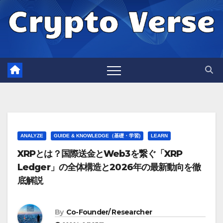
Skip
to
content
ANALYZE
GUIDE & KNOWLEDGE（基礎・学習)
LEARN
XRPとは？国際送金とWeb3を繋ぐ「XRP
Ledger」の全体構造と2026年の最新動向を徹
底解説
By
Co-Founder/ Researcher