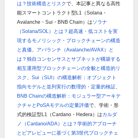
は？技術構
造
とリスク
で、本記事と異なる高性
能スマートコントラクト型L1（Solana・
Avalanche・Sui・BNB Chain）は
ソラナ
（Solana/SOL）とは？超高速・低コストを実
現するモノリシック・ブロックチェーンの構造
と真価
、
アバランチ（Avalanche/AVAX）と
は？独自コンセンサスとサブネットが構築する
相互運用型ブロックチェーンの全貌と構造的リ
スク
、
Sui（SUI）の構造解析：オブジェクト
指向モデルと並列実行の数理的・定量的検証
、
BNB Chainの構造解析：モジュラー型アーキテ
クチャとPoSAモデルの定量評価
で、学術・形
式的検証型L1（Cardano・Hedera）は
カルダ
ノ（Cardano/ADA）とは？学術的アプローチ
とピアレビューに基づく第3世代ブロックチェ