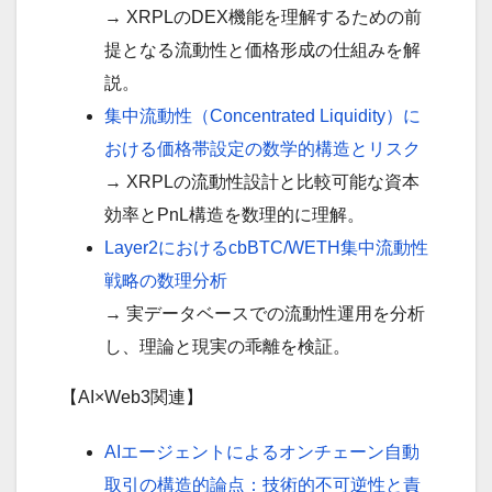
→ XRPLのDEX機能を理解するための前
提となる流動性と価格形成の仕組みを解
説。
集中流動性（Concentrated Liquidity）に
おける価格帯設定の数学的構造とリスク
→ XRPLの流動性設計と比較可能な資本
効率とPnL構造を数理的に理解。
Layer2におけるcbBTC/WETH集中流動性
戦略の数理分析
→ 実データベースでの流動性運用を分析
し、理論と現実の乖離を検証。
【AI×Web3関連】
AIエージェントによるオンチェーン自動
取引の構造的論点：技術的不可逆性と責