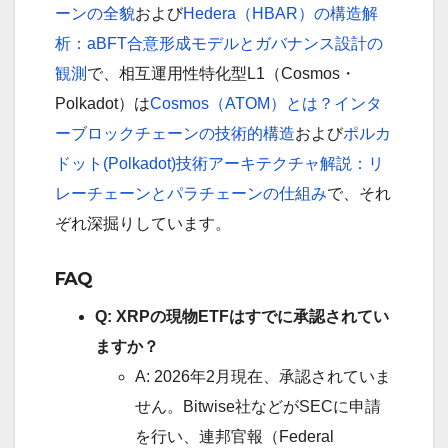
ーンの全貌
および
Hedera（HBAR）の構造解
析：aBFT合意形成モデルとガバナンス設計の
観測
で、相互運用性特化型L1（Cosmos・
Polkadot）は
Cosmos（ATOM）とは？インタ
ーブロックチェーンの技術的構造
および
ポルカ
ドット(Polkadot)技術アーキテクチャ解説：リ
レーチェーンとパラチェーンの仕組み
で、それ
ぞれ深掘りしています。
FAQ
Q: XRPの現物ETFはすでに承認されてい
ますか？
A: 2026年2月現在、承認されていま
せん。Bitwise社などがSECに申請
を行い、連邦官報（Federal