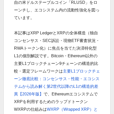
自の米ドルステーブルコイン「RLUSD」をロ
ーンチし、エコシステム内の流動性強化を図っ
ています。
本記事はXRP LedgerとXRPの全体構造（独自
コンセンサス・SEC訴訟・現物ETF審査状況・
RWAトークン化）に焦点を当てた決済特化型
L1の個別解説です。Bitcoin・Ethereum以外の
主要L1ブロックチェーン9チェーンの構造的比
較・選定フレームワークは
主要L1ブロックチェ
ーン徹底比較：コンセンサス・性能・エコシス
テムから読み解く第2世代以降のL1の構造的差
異【2026年版】
で、Ethereumエコシステムで
XRPを利用するためのラップドトークン
WXRPの仕組みは
WXRP（Wrapped XRP）と