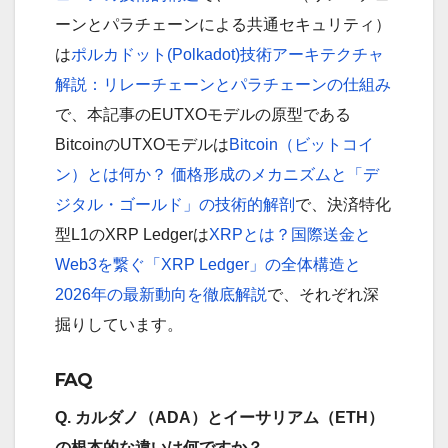
ーンとパラチェーンによる共通セキュリティ）
は
ポルカドット(Polkadot)技術アーキテクチャ
解説：リレーチェーンとパラチェーンの仕組み
で、本記事のEUTXOモデルの原型である
BitcoinのUTXOモデルは
Bitcoin（ビットコイ
ン）とは何か？ 価格形成のメカニズムと「デ
ジタル・ゴールド」の技術的解剖
で、決済特化
型L1のXRP Ledgerは
XRPとは？国際送金と
Web3を繋ぐ「XRP Ledger」の全体構造と
2026年の最新動向を徹底解説
で、それぞれ深
掘りしています。
FAQ
Q. カルダノ（ADA）とイーサリアム（ETH）
の根本的な違いは何ですか？