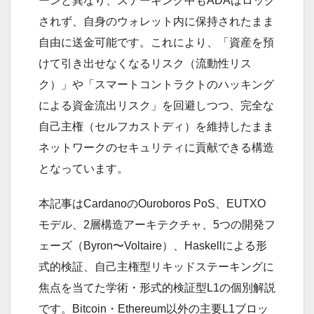
ーンと異なり、ステーキング中もADAはロック
されず、自身のウォレット内に保持されたまま
自由に送金可能です。これにより、「資産を預
けて引き出せなくなるリスク（流動性リス
ク）」や「スマートコントラクトのハッキング
による資金流出リスク」を回避しつつ、完全な
自己主権（セルフカストディ）を維持したまま
ネットワークのセキュリティに貢献できる構造
となっています。
本記事はCardanoのOuroboros PoS、EUTXO
モデル、2層構造アーキテクチャ、5つの開発フ
ェーズ（Byron〜Voltaire）、Haskellによる形
式的検証、自己主権型リキッドステーキングに
焦点を当てた学術・形式的検証型L1の個別解説
です。Bitcoin・Ethereum以外の主要L1ブロッ