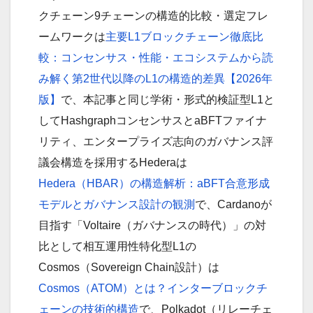
クチェーン9チェーンの構造的比較・選定フレ
ームワークは
主要L1ブロックチェーン徹底比
較：コンセンサス・性能・エコシステムから読
み解く第2世代以降のL1の構造的差異【2026年
版】
で、本記事と同じ学術・形式的検証型L1と
してHashgraphコンセンサスとaBFTファイナ
リティ、エンタープライズ志向のガバナンス評
議会構造を採用するHederaは
Hedera（HBAR）の構造解析：aBFT合意形成
モデルとガバナンス設計の観測
で、Cardanoが
目指す「Voltaire（ガバナンスの時代）」の対
比として相互運用性特化型L1の
Cosmos（Sovereign Chain設計）は
Cosmos（ATOM）とは？インターブロックチ
ェーンの技術的構造
で、Polkadot（リレーチェ