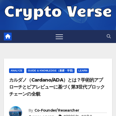
Skip
to
content
ANALYZE
GUIDE & KNOWLEDGE（基礎・学習)
LEARN
カルダノ（Cardano/ADA）とは？学術的アプ
ローチとピアレビューに基づく第3世代ブロック
チェーンの全貌
By
Co-Founder/ Researcher