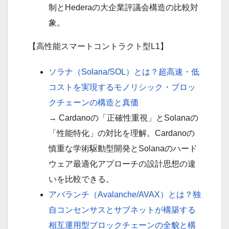
制とHederaの大企業評議会構造の比較対
象。
【高性能スマートコントラクト型L1】
ソラナ（Solana/SOL）とは？超高速・低
コストを実現するモノリシック・ブロッ
クチェーンの構造と真価
→ Cardanoの「正確性重視」とSolanaの
「性能特化」の対比を理解。Cardanoの
慎重な学術駆動型開発とSolanaのハード
ウェア最適化アプローチの設計思想の違
いを比較できる。
アバランチ（Avalanche/AVAX）とは？独
自コンセンサ
ス
とサブネットが構築する
相互運用型ブロックチェーンの全貌と構