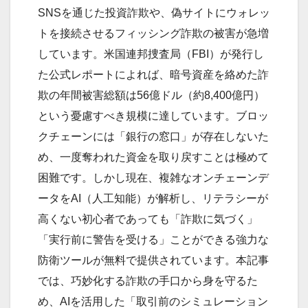
SNSを通じた投資詐欺や、偽サイトにウォレッ
トを接続させるフィッシング詐欺の被害が急増
しています。米国連邦捜査局（FBI）が発行し
た公式レポートによれば、暗号資産を絡めた詐
欺の年間被害総額は56億ドル（約8,400億円）
という憂慮すべき規模に達しています。ブロッ
クチェーンには「銀行の窓口」が存在しないた
め、一度奪われた資金を取り戻すことは極めて
困難です。しかし現在、複雑なオンチェーンデ
ータをAI（人工知能）が解析し、リテラシーが
高くない初心者であっても「詐欺に気づく」
「実行前に警告を受ける」ことができる強力な
防衛ツールが無料で提供されています。本記事
では、巧妙化する詐欺の手口から身を守るた
め、AIを活用した「取引前のシミュレーション