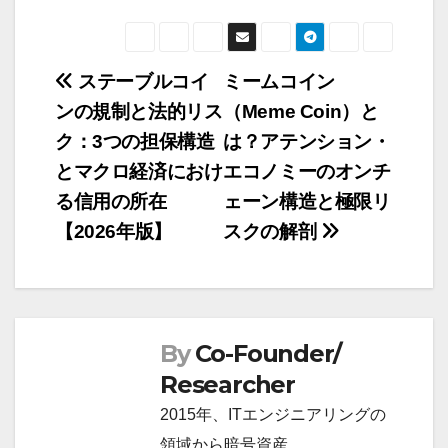
ステーブルコイ
ミームコイン
投
ンの規制と法的リス
（Meme Coin）と
稿
ク：3つの担保構造
は？アテンション・
ナ
とマクロ経済におけ
エコノミーのオンチ
ビ
る信用の所在
ェーン構造と極限リ
ゲ
【2026年版】
スクの解剖
ー
シ
ョ
ン
By
Co-Founder/
Researcher
2015年、ITエンジニアリングの
領域から暗号資産