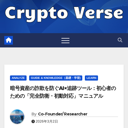
Skip
to
content
ANALYZE
GUIDE & KNOWLEDGE（基礎・学習)
LEARN
暗号資産の詐欺を防ぐAI×追跡ツール：初心者の
ための「完全防衛・初動対応」マニュアル
By
Co-Founder/ Researcher
2026年3月2日