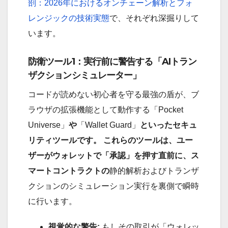
剖：2026年におけるオンチェーン解析とフォ
レンジックの技術実態
で、それぞれ深掘りして
います。
防衛ツール1：実行前に警告する「AIトラン
ザクションシミュレーター」
コードが読めない初心者を守る最強の盾が、ブ
ラウザの拡張機能として動作する「Pocket
Universe」
や
「Wallet Guard」
といったセキュ
リティツールです。 これらのツールは、ユー
ザーがウォレットで「承認」を押す直前に、ス
マートコントラクトの
静的解析およびトランザ
クションのシミュレーション実行を裏側で瞬時
に行います。
視覚的な警告:
もしその取引が「ウォレッ