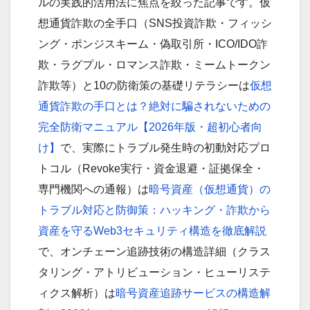
ルの実践的活用法に焦点を絞った記事です。仮
想通貨詐欺の全手口（SNS投資詐欺・フィッシ
ング・ポンジスキーム・偽取引所・ICO/IDO詐
欺・ラグプル・ロマンス詐欺・ミームトークン
詐欺等）と10の防衛策の基礎リテラシーは
仮想
通貨詐欺の手口とは？絶対に騙されないための
完全防衛マニュアル【2026年版・超初心者向
け】
で、実際にトラブル発生時の初動対応プロ
トコル（Revoke実行・資金退避・証拠保全・
専門機関への通報）は
暗号資産（仮想通貨）の
トラブル対応と防御策：ハッキング・詐欺から
資産を守るWeb3セキュリティ構造を徹底解説
で、オンチェーン追跡技術の構造詳細（クラス
タリング・アトリビューション・ヒューリステ
ィクス解析）は
暗号資産追跡サービスの構造解