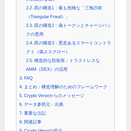
2.2.
罠の構造1：最も危険な「三角詐欺
（Triangular Fraud）」
2.3.
罠の構造2：偽トークンとチャージバッ
クの悪用
2.4.
罠の構造3：悪意あるスマートコントラ
クト（偽エスクロー）
2.5.
構造的な防衛策：トラストレスな
AMM（DEX）の活用
3.
FAQ
4.
まとめ：構造理解のためのフレームワーク
5.
Crypto Verseからのメッセージ
6.
データ参照元・出典
7.
重要な注記
8.
関連記事
9.
Crypto Verseの視点