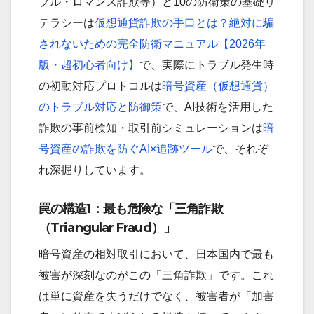
プル・ロマンス詐欺等）と10の防衛策の基礎リ
テラシーは
仮想通貨詐欺の手口とは？絶対に騙
されないための完全防衛マニュアル【2026年
版・超初心者向け】
で、実際にトラブル発生時
の初動対応プロトコルは
暗号資産（仮想通貨）
のトラブル対応と防御策
で、AI技術を活用した
詐欺の事前検知・取引前シミュレーションは
暗
号資産の詐欺を防ぐAI×追跡ツール
で、それぞ
れ深掘りしています。
罠の構造1：最も危険な「三角詐欺
（Triangular Fraud）」
暗号資産の相対取引において、日本国内で最も
被害が深刻なのがこの「三角詐欺」です。これ
は単に資産を失うだけでなく、被害者が「加害