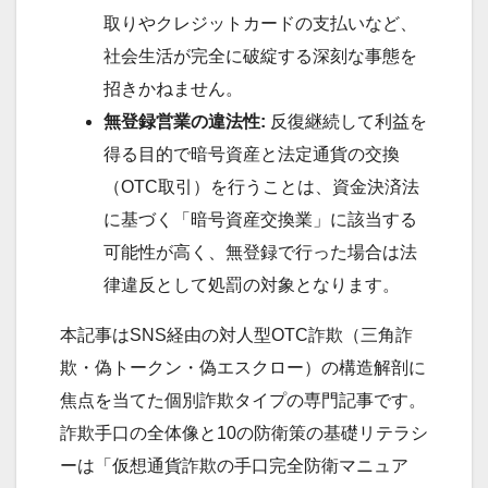
取りやクレジットカードの支払いなど、
社会生活が完全に破綻する深刻な事態を
招きかねません。
無登録営業の違法性:
反復継続して利益を
得る目的で暗号資産と法定通貨の交換
（OTC取引）を行うことは、資金決済法
に基づく「暗号資産交換業」に該当する
可能性が高く、無登録で行った場合は法
律違反として処罰の対象となります。
本記事はSNS経由の対人型OTC詐欺（三角詐
欺・偽トークン・偽エスクロー）の構造解剖に
焦点を当てた個別詐欺タイプの専門記事です。
詐欺手口の全体像と10の防衛策の基礎リテラシ
ーは「仮想通貨詐欺の手口完全防衛マニュア