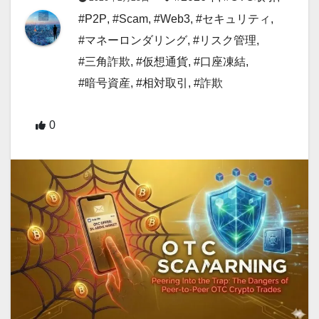
#P2P
,
#Scam
,
#Web3
,
#セキュリティ
,
#マネーロンダリング
,
#リスク管理
,
#三角詐欺
,
#仮想通貨
,
#口座凍結
,
#暗号資産
,
#相対取引
,
#詐欺
0