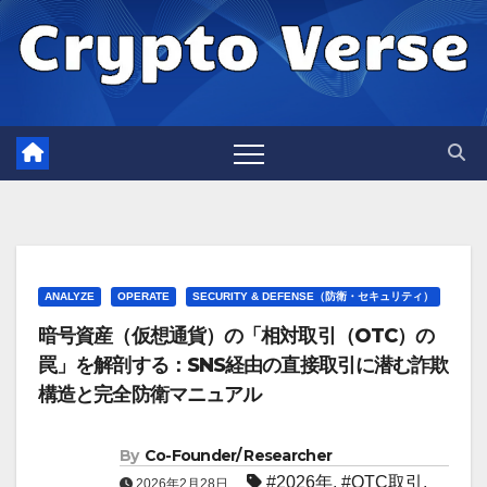
Skip
to
content
ANALYZE
OPERATE
SECURITY & DEFENSE（防衛・セキュリティ）
暗号資産（仮想通貨）の「相対取引（OTC）の
罠」を解剖する：SNS経由の直接取引に潜む詐欺
構造と完全防衛マニュアル
By
Co-Founder/ Researcher
#2026年
,
#OTC取引
,
2026年2月28日