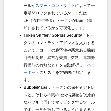
ールが
スマートコントラクト
によって一
定期間ロックされているか、または
LP（流動性提供）トークンがBurn（焼
却）されているかを可視化します。
Token Sniffer / GoPlus Security
：トー
クンのコントラクトアドレスを入力する
ことで、コードの脆弱性や悪意ある機能
（売却制限、異常な売買手数料、追加発
行機能の有無など）を自動解析し、
ハニ
ーポット
のリスクを客観的に判定しま
す。
BubbleMaps
：トークンの保有者アドレ
スと、それらの間の送受信履歴を視覚的
なバブル（円）でマッピングするツール
です。一見分散しているように見える上