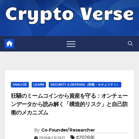
Skip
to
content
ANALYZE
LEARN
SECURITY & DEFENSE（防衛・セキュリティ）
狂騒のミームコインから資産を守る：オンチェー
ンデータから読み解く「構造的リスク」と自己防
衛のメカニズム
By
Co-Founder/ Researcher
#2026年
,
2026年2月28日