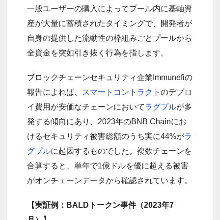
一般ユーザーの購入によってプール内に基軸資
産が大量に蓄積されたタイミングで、開発者が
自身の提供した流動性の枠組みごとプールから
全資金を突如引き抜く行為を指します。
ブロックチェーンセキュリティ企業Immunefiの
報告によれば、
スマートコントラクト
のデプロ
イ費用が安価なチェーンにおいて
ラグプル
が多
発する傾向にあり、2023年のBNB Chainにお
けるセキュリティ被害総額のうち実に44%が
ラ
グプル
に起因するものでした。複数チェーンを
合算すると、単年で1億ドルを優に超える被害
がオンチェーンデータから確認されています。
【実証例：BALDトークン事件（2023年7
月）】