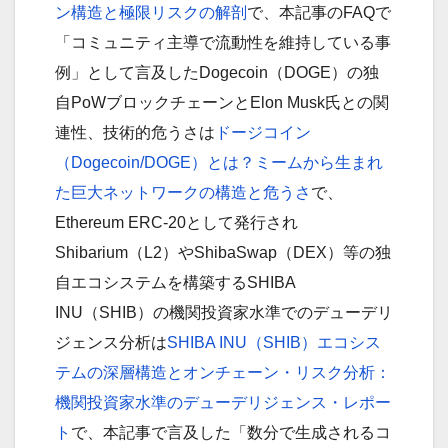
ン構造と極限リスクの解剖
で、本記事のFAQで
「コミュニティ主導で流動性を維持している事
例」として言及したDogecoin（DOGE）の独
自PoWブロックチェーンとElon Musk氏との関
連性、技術的危うさは
ドージコイン
（Dogecoin/DOGE）とは？ミームから生まれ
た巨大ネットワークの構造と危うさ
で、
Ethereum ERC-20として発行され
Shibarium（L2）やShibaSwap（DEX）等の独
自エコシステムを構築するSHIBA
INU（SHIB）の機関投資家水準でのデューデリ
ジェンス分析は
SHIBA INU（SHIB）エコシス
テムの深層構造とオンチェーン・リスク分析：
機関投資家水準のデューデリジェンス・レポー
ト
で、本記事で言及した「数分で生成されるコ