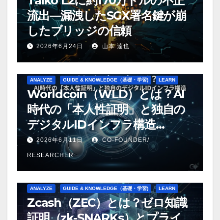
Taiko L2に約170万ドルの不正
流出—漏洩したSGX署名鍵が崩
したブリッジの信頼
2026年6月24日
山本 達也
ANALYZE
GUIDE & KNOWLEDGE（基礎・学習)
LEARN
Worldcoin（WLD）とは？AI
時代の「本人性証明」と独自の
デジタルIDインフラ構造
【2026年版】
2026年6月11日
CO-FOUNDER/
RESEARCHER
ANALYZE
GUIDE & KNOWLEDGE（基礎・学習)
LEARN
Zcash（ZEC）とは？ゼロ知識
証明（zk-SNARKs）とプライ