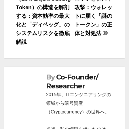
稿
Token）の構造を解剖
攻撃：ウォレッ
ナ
する：資本効率の最大
トに届く「謎の
ビ
化と「ディペッグ」の
トークン」の正
ゲ
システムリスクを徹底
体と対処法
ー
解説
シ
ョ
ン
By
Co-Founder/
Researcher
2015年、ITエンジニアリングの
領域から暗号資産
（Cryptocurrency）の世界へ。