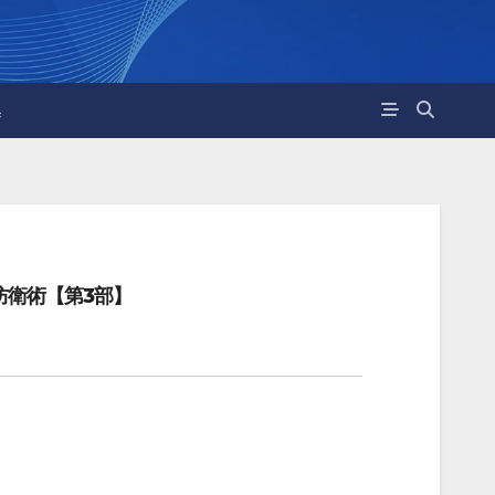
集
防衛術【第3部】