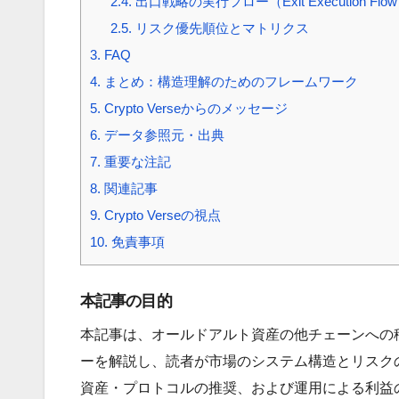
2.4.
出口戦略の実行フロー（Exit Execution Flo
2.5.
リスク優先順位とマトリクス
3.
FAQ
4.
まとめ：構造理解のためのフレームワーク
5.
Crypto Verseからのメッセージ
6.
データ参照元・出典
7.
重要な注記
8.
関連記事
9.
Crypto Verseの視点
10.
免責事項
本記事の目的
本記事は、オールドアルト資産の他チェーンへの
ーを解説し、読者が市場のシステム構造とリスク
資産・プロトコルの推奨、および運用による利益