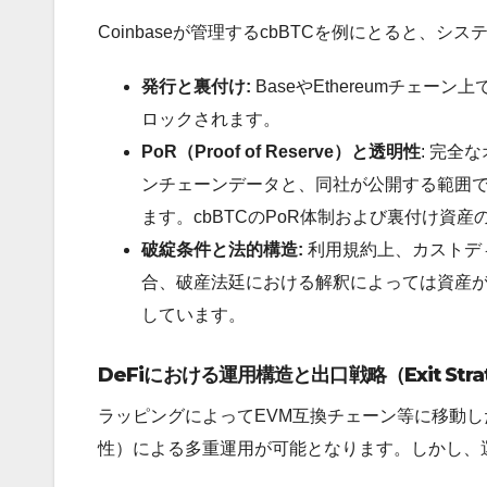
Coinbaseが管理するcbBTCを例にとると、
発行と裏付け:
BaseやEthereumチェー
ロックされます。
PoR（Proof of Reserve）と透明性
: 完全
ンチェーンデータと、同社が公開する範囲
ます。cbBTCのPoR体制および裏付け資産の
破綻条件と法的構造:
利用規約上、カストデ
合、破産法廷における解釈によっては資産が
しています。
DeFiにおける運用構造と出口戦略（Exit St
ラッピングによってEVM互換チェーン等に移動し
性）による多重運用が可能となります。しかし、