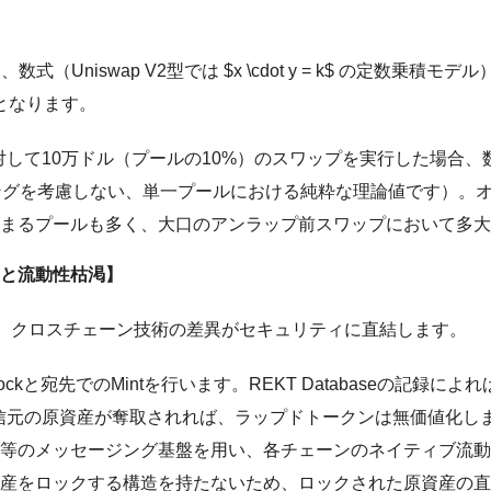
（Uniswap V2型では $x \cdot y = k$ の定数乗
となります。
対して10万ドル（プールの10%）のスワップを実行した場合、
ングを考慮しない、単一プールにおける純粋な理論値です）。
留まるプールも多く、大口のアンラップ前スワップにおいて多
クチャと流動性枯渇】
、クロスチェーン技術の差異がセキュリティに直結します。
ckと宛先でのMintを行います。REKT Databaseの記録によれ
送信元の原資産が奪取されれば、ラップドトークンは無価値化し
Zero等のメッセージング基盤を用い、各チェーンのネイティブ流動
原資産をロックする構造を持たないため、ロックされた原資産の