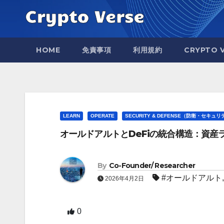
Skip
to
content
HOME
免責事項
利用規約
CRYPTO 
LEARN
OPERATE
SECURITY & DEFENSE（防衛・セキュ
オールドアルトとDeFiの統合構造：資産
By
Co-Founder/ Researcher
#オールドアルト
2026年4月2日
0