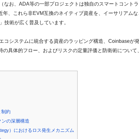
ん（なお、ADA等の一部プロジェクトは独自のスマートコント
近年、これら非EVM互換のネイティブ資産を、イーサリアム
ng）」技術が広く普及しています。
エコシステムに統合する資産のラッピング構造、Coinbaseが
時の具体的フロー、およびリスクの定量評価と防衛術について
と制約
クンの深層構造
rategy）におけるロス発生メカニズム