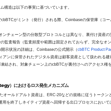
システム構造は以下の事実に基づいています。
ン上でcbBTCがミント（発行）される際、Coinbaseの保管庫
なオンチェーン型の分散型プロトコルとは異なり、裏付け資産の実
での監査報告（監査頻度や範囲は固定されておらず、完全なオ
開示状況の詳細は、Coinbaseの公式開示（
cbBTC Product Pa
ィアンに保管されたデジタル資産は顧客資産として扱われる建
凍結され、対象チェーン上のcbBTCが裏付けへのアクセス権
rategy）におけるロス発生メカニズム
たオールドアルト資産は、ERC-20などの規格に従うトーク
運用を終了しネイティブ資産へ回帰する出口プロセスにおいて