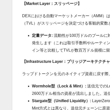
【Market Layer：スリッページ】
DEXにおける自動マーケットメーカー（AMM）は、数式
（TVL）がスリッページを決定づける客観的変数
定量データ:
流動性が100万ドルのプールに
発生します（これは取引手数料やルーティ
イン等と比較してTVLが数百万ドル規模に
【Infrastructure Layer：ブリッジアーキテ
ラップドトークンを元のネイティブ資産に戻す際
Wormhole型（Lock & Mint）:
送信元でのLo
2600万ドル相当の資産が流出しました。
Stargate型（Unified Liquidity）:
Layer
Mint方式とは異なり、送信元チェーンに