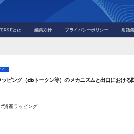
VERSEとは
編集方針
プライバシーポリシー
用語
リティ）
ラッピング（cbトークン等）のメカニズムと出口における
,
#資産ラッピング