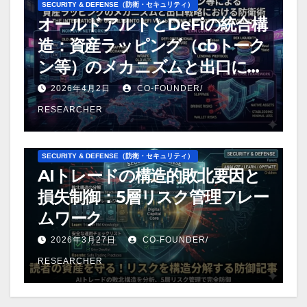
SECURITY & DEFENSE（防衛・セキュリティ）
オールドアルトとDeFiの統合構
造：資産ラッピング（cbトーク
ン等）のメカニズムと出口にお
ける防衛術【第3部】
2026年4月2日
CO-FOUNDER/
RESEARCHER
ANALYZE
LEARN
OPERATE
SECURITY & DEFENSE（防衛・セキュリティ）
AIトレードの構造的敗北要因と
損失制御：5層リスク管理フレー
ムワーク
2026年3月27日
CO-FOUNDER/
RESEARCHER