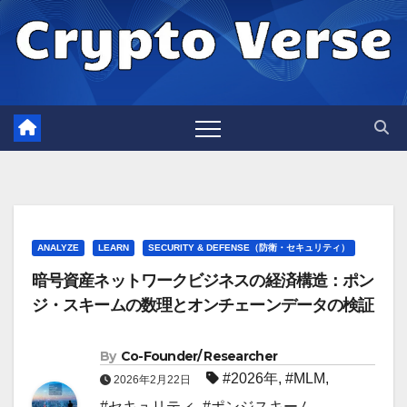
Skip
to
content
ANALYZE
LEARN
SECURITY & DEFENSE（防衛・セキュリティ）
暗号資産ネットワークビジネスの経済構造：ポン
ジ・スキームの数理とオンチェーンデータの検証
By
Co-Founder/ Researcher
#2026年
,
#MLM
,
2026年2月22日
#セキュリティ
,
#ポンジスキーム
,