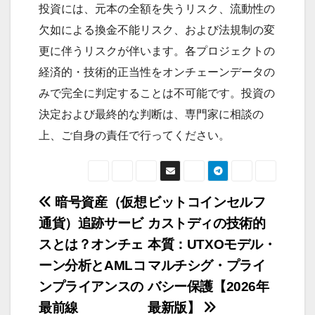
投資には、元本の全額を失うリスク、流動性の
欠如による換金不能リスク、および法規制の変
更に伴うリスクが伴います。各プロジェクトの
経済的・技術的正当性をオンチェーンデータの
みで完全に判定することは不可能です。投資の
決定および最終的な判断は、専門家に相談の
上、ご自身の責任で行ってください。
暗号資産（仮想
ビットコインセルフ
投
通貨）追跡サービ
カストディの技術的
稿
スとは？オンチェ
本質：UTXOモデル・
ナ
ーン分析とAMLコ
マルチシグ・プライ
ビ
ンプライアンスの
バシー保護【2026年
ゲ
最前線
最新版】