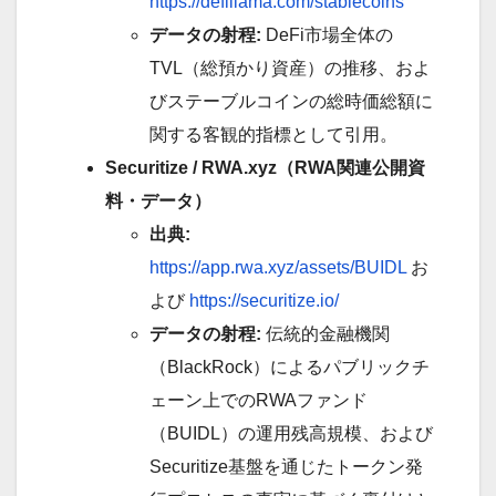
https://defillama.com/stablecoins
データの射程:
DeFi市場全体の
TVL（総預かり資産）の推移、およ
びステーブルコインの総時価総額に
関する客観的指標として引用。
Securitize / RWA.xyz（RWA関連公開資
料・データ）
出典:
https://app.rwa.xyz/assets/BUIDL
お
よび
https://securitize.io/
データの射程:
伝統的金融機関
（BlackRock）によるパブリックチ
ェーン上でのRWAファンド
（BUIDL）の運用残高規模、および
Securitize基盤を通じたトークン発