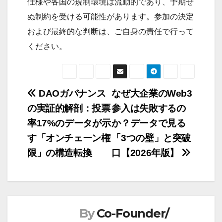
仕様や各国の規制環境は流動的であり、予期せ
ぬ制約を受ける可能性があります。参加の決定
および最終的な判断は、ご自身の責任で行って
ください。
DAOガバナンス
なぜ大企業のWeb3
投
の実証的解剖：投票
参入は失敗するの
稿
率17%のデータが示
か？データで見る
ナ
す「オンチェーン権
「3つの壁」と突破
ビ
限」の構造転換
口【2026年版】
ゲ
ー
シ
ョ
By
Co-Founder/
ン