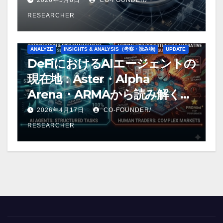
RESEARCHER
ANALYZE
INSIGHTS & ANALYSIS（考察・読み物)
UPDATE
DeFiにおけるAIエージェントの
現在地：Aster・Alpha
Arena・ARMAから読み解く
「役割分担」の構造
2026年4月17日
CO-FOUNDER/
RESEARCHER