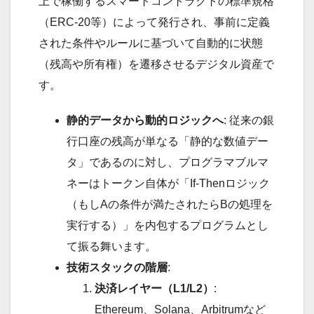
上で稼働するスマートコントラクトの標準規格
（ERC-20等）によって発行され、事前に定義
された条件やルールに基づいて自動的に状態
（残高や所有権）を遷移させるデジタル資産で
す。
静的データから動的ロジックへ
: 従来の銀
行口座の残高が単なる「静的な数値デー
タ」であるのに対し、プログラマブルマ
ネーはトークン自体が「If-Thenロジック
（もしAの条件が満たされたらBの処理を
実行する）」を内包するプログラムとし
て振る舞います。
技術スタックの階層
:
決済レイヤー（L1/L2）
:
Ethereum、Solana、Arbitrumなど