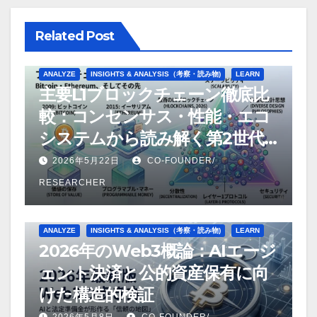
Related Post
ANALYZE
INSIGHTS & ANALYSIS（考察・読み物)
LEARN
主要L1ブロックチェーン徹底比
較：コンセンサス・性能・エコ
システムから読み解く第2世代
以降のL1の構造的差異【2026年
2026年5月22日
CO-FOUNDER/
版】
RESEARCHER
ANALYZE
INSIGHTS & ANALYSIS（考察・読み物)
LEARN
2026年のWeb3概論：AIエージ
ェント決済と公的資産保有に向
けた構造的検証
2026年5月8日
CO-FOUNDER/