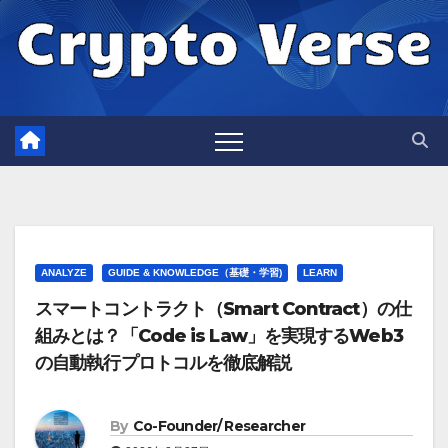
Skip
to
content
ANALYZE
GUIDE & KNOWLEDGE（基礎・学習)
LEARN
スマートコントラクト（Smart Contract）の仕
組みとは？「Code is Law」を実現するWeb3
の自動執行プロトコルを徹底解説
By
Co-Founder/ Researcher