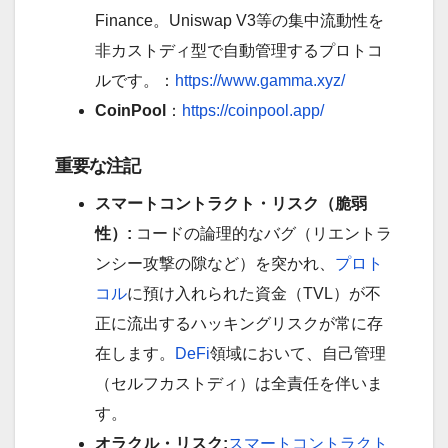
Finance。Uniswap V3等の集中流動性を
非カストディ型で自動管理するプロトコ
ルです。：
https://www.gamma.xyz/
CoinPool
：
https://coinpool.app/
重要な注記
スマートコントラクト・リスク（脆弱
性）:
コードの論理的なバグ（リエントラ
ンシー攻撃の隙など）を突かれ、
プロト
コル
に預け入れられた資金（TVL）が不
正に流出するハッキングリスクが常に存
在します。
DeFi
領域において、自己管理
（セルフカストディ）は全責任を伴いま
す。
オラクル・リスク:
スマートコントラクト