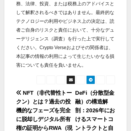
務、法律、投資、または税務上のアドバイスと
して解釈されるべきではありません。最終的な
テクノロジーの利用やビジネス上の決定は、読
者ご自身のリスクと責任において、十分なデュ
ーデリジェンス（調査）を行った上で実行して
ください。Crypto Verseおよびその関係者は、
本記事の情報の利用によって生じたいかなる損
害についても責任を負いません。
NFT（非代替性トー
DeFi（分散型金
投
クン）とは？過去の投
融）の構造解
稿
機的なフェーズを完全
剖：2026年にお
ナ
に脱却しデジタル所有
けるスマートコ
ビ
権の証明からRWA（現
ントラクトと自