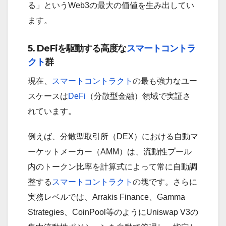
る」というWeb3の最大の価値を生み出してい
ます。
5. DeFiを駆動する高度な
スマートコントラ
クト
群
現在、
スマートコントラクト
の最も強力なユー
スケースは
DeFi
（分散型金融）領域で実証さ
れています。
例えば、分散型取引所（DEX）における自動マ
ーケットメーカー（AMM）は、流動性プール
内のトークン比率を計算式によって常に自動調
整する
スマートコントラクト
の塊です。さらに
実務レベルでは、Arrakis Finance、Gamma
Strategies、CoinPool等のようにUniswap V3の