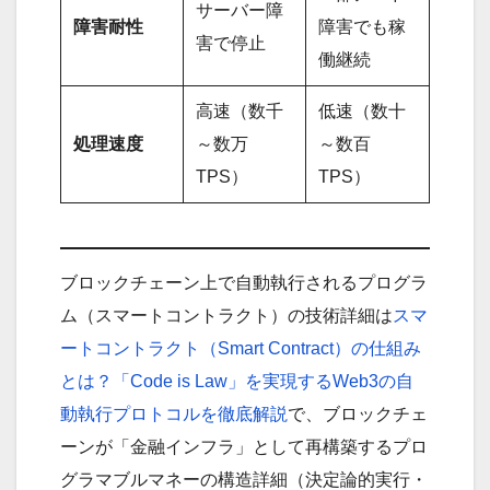
サーバー障
障害耐性
障害でも稼
害で停止
働継続
高速（数千
低速（数十
処理速度
～数万
～数百
TPS）
TPS）
ブロックチェーン上で自動執行されるプログラ
ム（スマートコントラクト）の技術詳細は
スマ
ートコントラクト（Smart Contract）の仕組み
とは？「Code is Law」を実現するWeb3の自
動執行プロトコルを徹底解説
で、ブロックチェ
ーンが「金融インフラ」として再構築するプロ
グラマブルマネーの構造詳細（決定論的実行・