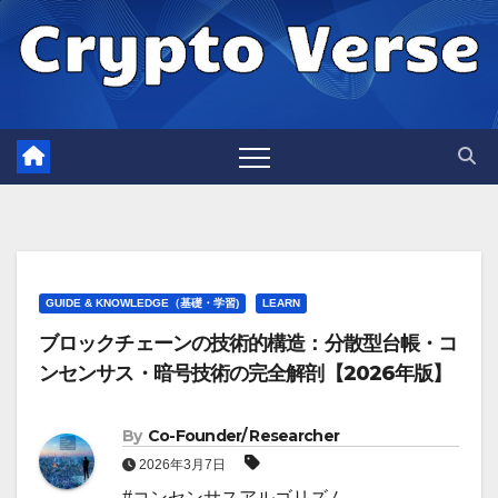
Skip
to
content
GUIDE & KNOWLEDGE（基礎・学習)
LEARN
ブロックチェーンの技術的構造：分散型台帳・コ
ンセンサス・暗号技術の完全解剖【2026年版】
By
Co-Founder/ Researcher
2026年3月7日
#コンセンサスアルゴリズム