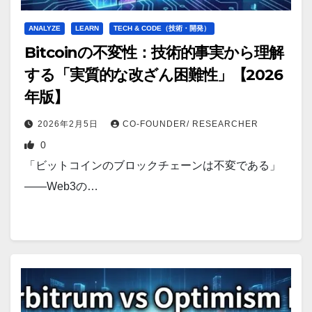
ANALYZE
LEARN
TECH & CODE（技術・開発）
Bitcoinの不変性：技術的事実から理解
する「実質的な改ざん困難性」【2026
年版】
2026年2月5日
CO-FOUNDER/ RESEARCHER
0
「ビットコインのブロックチェーンは不変である」
——Web3の…