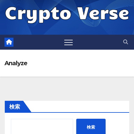
Skip
to
content
Analyze
検索
検索