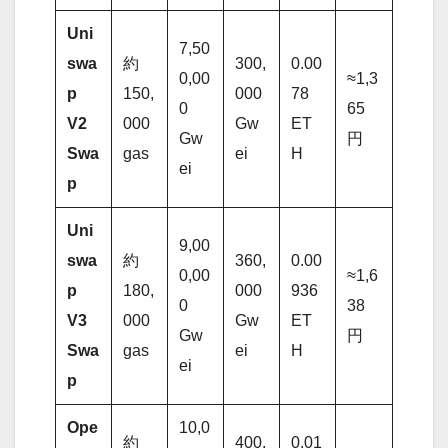
Uni
7,50
swa
約
300,
0.00
0,00
≈1,3
p
150,
000
78
0
65
V2
000
Gw
ET
Gw
円
Swa
gas
ei
H
ei
p
Uni
9,00
swa
約
360,
0.00
0,00
≈1,6
p
180,
000
936
0
38
V3
000
Gw
ET
Gw
円
Swa
gas
ei
H
ei
p
Ope
10,0
約
400,
0.01