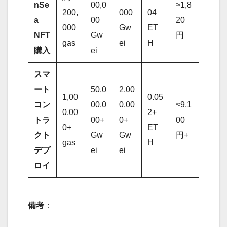
nSe
00,0
≈1,8
200,
000
04
a
00
20
000
Gw
ET
NFT
Gw
円
gas
ei
H
購入
ei
スマ
ート
50,0
2,00
1,00
0.05
コン
00,0
0,00
≈9,1
0,00
2+
トラ
00+
0+
00
0+
ET
クト
Gw
Gw
円+
gas
H
デプ
ei
ei
ロイ
備考
：