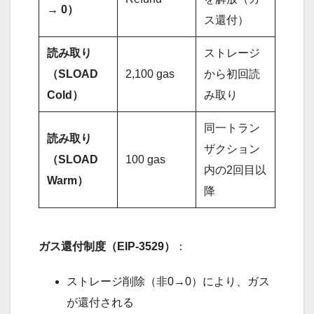
→ 0）
ス還付）
読み取り
ストレージ
（SLOAD
2,100 gas
から初回読
Cold）
み取り
同一トラン
読み取り
ザクション
（SLOAD
100 gas
内の2回目以
Warm）
降
ガス還付制度（EIP-3529）
：
ストレージ削除（非0→0）により、ガス
が還付される