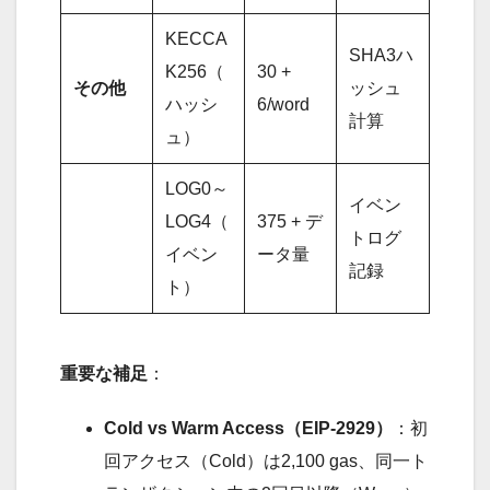
KECCA
SHA3ハ
K256（
30 +
その他
ッシュ
ハッシ
6/word
計算
ュ）
LOG0～
イベン
LOG4（
375 + デ
トログ
イベン
ータ量
記録
ト）
重要な補足
：
Cold vs Warm Access（EIP-2929）
：初
回アクセス（Cold）は2,100 gas、同一ト