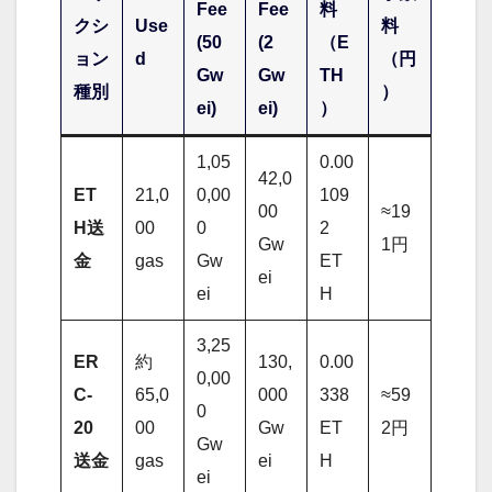
Fee
Fee
料
クシ
Use
料
(50
(2
（E
ョン
d
（円
Gw
Gw
TH
種別
）
ei)
ei)
）
1,05
0.00
42,0
ET
21,0
0,00
109
00
≈19
H送
00
0
2
Gw
1円
金
gas
Gw
ET
ei
ei
H
3,25
ER
約
130,
0.00
0,00
C-
65,0
000
338
≈59
0
20
00
Gw
ET
2円
Gw
送金
gas
ei
H
ei