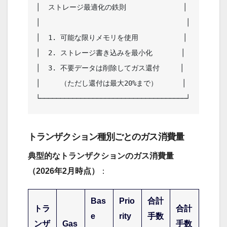
│  ストレージ最適化の鉄則              │

│                                    │

│  1. 可能な限りメモリを使用           │

│  2. ストレージ書き込みを最小化       │

│  3. 不要データは削除してガス還付     │

│     （ただし還付は最大20%まで）      │

トランザクション種別ごとのガス消費量
典型的なトランザクションのガス消費量
（2026年2月時点）
：
Bas
Prio
合計
トラ
合計
e
rity
手数
ンザ
Gas
手数