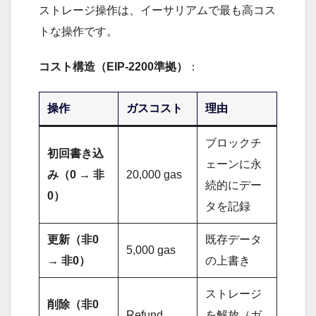
ストレージ操作は、イーサリアムで最も高コス
トな操作です。
コスト構造（EIP-2200準拠）
：
操作
ガスコスト
理由
ブロックチ
初回書き込
ェーンに永
み（0 → 非
20,000 gas
続的にデー
0）
タを記録
更新（非0
既存データ
5,000 gas
→ 非0）
の上書き
ストレージ
削除（非0
Refund
を解放（ガ