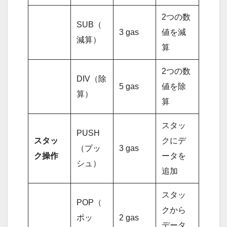
2つの数
SUB（
3 gas
値を減
減算）
算
2つの数
DIV（除
5 gas
値を除
算）
算
スタッ
PUSH
スタッ
クにデ
（プッ
3 gas
ク操作
ータを
シュ）
追加
スタッ
POP（
クから
ポッ
2 gas
データ