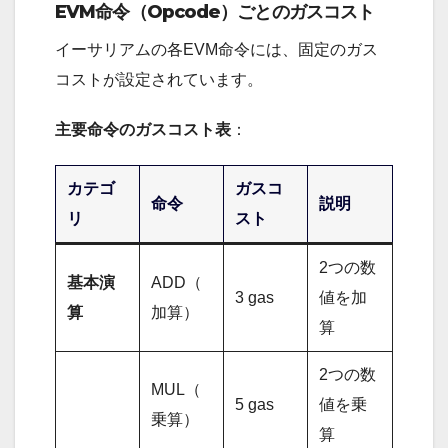
EVM命令（Opcode）ごとのガスコスト
イーサリアムの各EVM命令には、固定のガス
コストが設定されています。
主要命令のガスコスト表
：
カテゴ
ガスコ
命令
説明
リ
スト
2つの数
基本演
ADD（
3 gas
値を加
算
加算）
算
2つの数
MUL（
5 gas
値を乗
乗算）
算