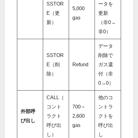
SSTOR
ータを
5,000
E（更
更新
gas
新）
（非0→
非0）
データ
SSTOR
削除で
E（削
Refund
ガス還
除）
付（非
0→0）
CALL（
他のコ
コント
700～
ントラ
外部呼
ラクト
2,600
クトを
び出し
呼び出
gas
呼び出
し）
し