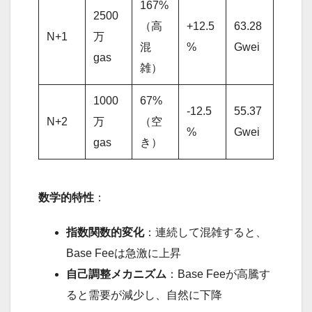
167%
2500
（高
+12.5
63.28
N+1
万
混
%
Gwei
gas
雑）
1000
67%
-12.5
55.37
N+2
万
（空
%
Gwei
gas
き）
数学的特性
：
指数関数的変化
：連続して混雑すると、
Base Feeは急激に上昇
自己調整メカニズム
：Base Feeが高騰す
ると需要が減少し、自然に下降