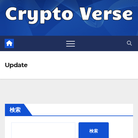
Skip
to
content
Update
検索
検索