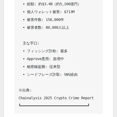
  • 総額: 約$3.4B（約5,100億円）                    

  • 個人ウォレット被害: $713M                       

  • 被害件数: 158,000件                             

  • 被害者数: 80,000人以上                          

  主な手口:                                         

  • フィッシング詐欺: 最多                          

  • Approve悪用: 急増中                             

  • 秘密鍵盗難: 従来型                              

  • シードフレーズ詐取: SNS経由                     

※出典: 

Chainalysis 2025 Crypto Crime Report       
