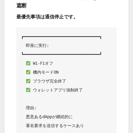
遮断
最優先事項は通信停止です。
┏━━━━━━━━━━━━━━━━━━━━━━━━━━━━━━━━┓

  即座に実行:                      

┗━━━━━━━━━━━━━━━━━━━━━━━━━━━━━━━━┛

 Wi-Fiオフ                     

 機内モードON                  

 ブラウザ完全終了               

 ウォレットアプリ強制終了       

  理由:                            

  悪意あるdAppが継続的に           

  署名要求を送信するケースあり      
