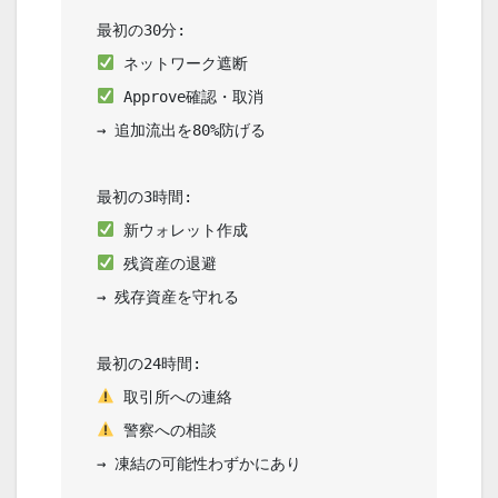
  最初の30分:                           

 ネットワーク遮断                   

 Approve確認・取消                  

  → 追加流出を80%防げる                 

  最初の3時間:                          

 新ウォレット作成                   

 残資産の退避                       

  → 残存資産を守れる                    

  最初の24時間:                         

 取引所への連絡                    

 警察への相談                      

  → 凍結の可能性わずかにあり            
