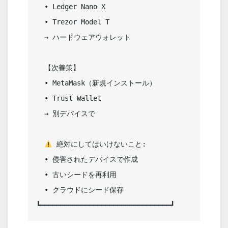
  • Ledger Nano X                       

  • Trezor Model T                      

  → ハードウェアウォレット              

  【次善策】                            

  • MetaMask（新規インストール）        

  • Trust Wallet                        

  → 別デバイスで                        

 絶対にしてはいけないこと:         

  • 侵害されたデバイスで作成            

  • 古いシードを再利用                  

  • クラウドにシード保存                
