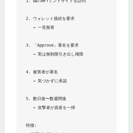
  1. 偽のNFTミントサイトを訪問      

  2. ウォレット接続を要求           

     → 一見無害                    

  3. 「Approve」署名を要求          

     → 実は無制限引き出し権限      

  4. 被害者が署名                   

     → 気づかずに承認              

  5. 数日後〜数週間後               

     → 攻撃者が資産を一掃          

  特徴:                            
