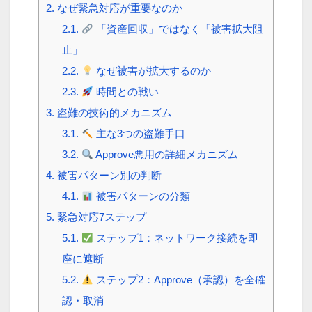
2.
なぜ緊急対応が重要なのか
2.1.
「資産回収」ではなく「被害拡大阻
止」
2.2.
なぜ被害が拡大するのか
2.3.
時間との戦い
3.
盗難の技術的メカニズム
3.1.
主な3つの盗難手口
3.2.
Approve悪用の詳細メカニズム
4.
被害パターン別の判断
4.1.
被害パターンの分類
5.
緊急対応7ステップ
5.1.
ステップ1：ネットワーク接続を即
座に遮断
5.2.
ステップ2：Approve（承認）を全確
認・取消