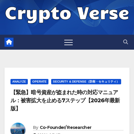
Skip
to
content
ANALYZE
OPERATE
SECURITY & DEFENSE（防衛・セキュリティ）
【緊急】暗号資産が盗まれた時の対応マニュア
ル：被害拡大を止める7ステップ【2026年最新
版】
By
Co-Founder/ Researcher