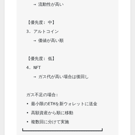
     → 流動性が高い                     

  【優先度: 中】                        

  3. アルトコイン                       

     → 価値が高い順                     

  【優先度: 低】                        

  4. NFT                                

     → ガス代が高い場合は後回し         

  ガス不足の場合:                       

  • 最小限のETHを新ウォレットに送金     

  • 高額資産から順に移動                

  • 複数回に分けて実施                  
