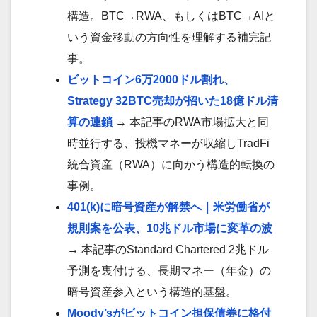
構造。BTC→RWA、もしくはBTC→AIと
いう資金移動の方向性を理解する補完記
事。
ビットコイン6万2000ドル割れ、
Strategy 32BTC売却が招いた18億ドル清
算の連鎖
→ 本記事のRWA市場拡大と同
時並行する、投機マネーが収縮しTradFi
統合資産（RWA）に向かう構造的転換の
事例。
401(k)に暗号資産が解禁へ｜米労働省が
規則案を公表、10兆ドル市場に変革の波
→ 本記事のStandard Chartered 2兆ドル
予測を裏付ける、長期マネー（年金）の
暗号資産参入という構造的基盤。
Moody’sがビットコイン担保債券に格付