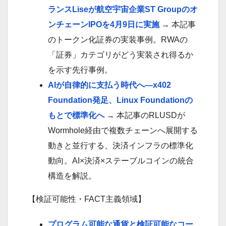
ランスLiseが航空宇宙企業ST Groupのオ
ンチェーンIPOを4月9日に実施
→ 本記事
のトークン化証券の実装事例。RWAの
「証券」カテゴリがどう実装され得るか
を示す先行事例。
AIが自律的に支払う時代へ—x402
Foundation発足、Linux Foundationの
もとで標準化へ
→ 本記事のRLUSDが
Wormhole経由で複数チェーンへ展開する
動きと並行する、決済インフラの標準化
動向。AI×決済×ステーブルコインの統合
構造を解説。
【検証可能性・FACT主義領域】
プログラム可能な通貨と検証可能なコー