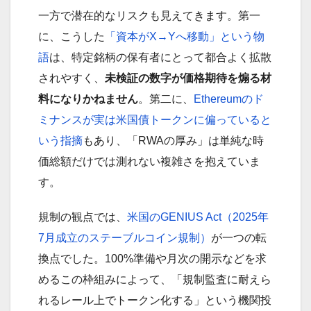
一方で潜在的なリスクも見えてきます。第一
に、こうした
「資本がX→Yへ移動」という物
語
は、特定銘柄の保有者にとって都合よく拡散
されやすく、
未検証の数字が価格期待を煽る材
料になりかねません
。第二に、
Ethereumのド
ミナンスが実は米国債トークンに偏っていると
いう指摘
もあり、「RWAの厚み」は単純な時
価総額だけでは測れない複雑さを抱えていま
す。
規制の観点では、
米国のGENIUS Act（2025年
7月成立のステーブルコイン規制）
が一つの転
換点でした。100%準備や月次の開示などを求
めるこの枠組みによって、「規制監査に耐えら
れるレール上でトークン化する」という機関投