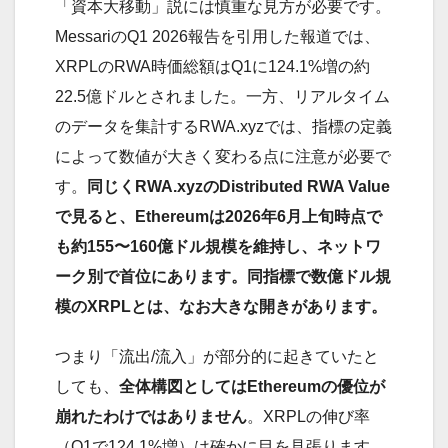
「資本大移動」説には慎重な見方が必要です。
MessariのQ1 2026報告を引用した報道では、
XRPLのRWA時価総額はQ1に124.1%増の約
22.5億ドルとされました。一方、リアルタイム
のデータを集計するRWA.xyzでは、指標の定義
によって数値が大きく変わる点に注意が必要で
す。
同じくRWA.xyzのDistributed RWA Value
で見ると、Ethereumは2026年6月上旬時点で
も約155〜160億ドル規模を維持し、ネットワ
ーク別で首位にあります。同指標で数億ドル規
模のXRPLとは、なお大きな開きがあります。
つまり「流出/流入」が部分的に起きていたと
しても、
全体構図としてはEthereumの優位が
崩れたわけではありません
。XRPLの伸び率
（Q1で124.1%増）は確かに目を見張ります