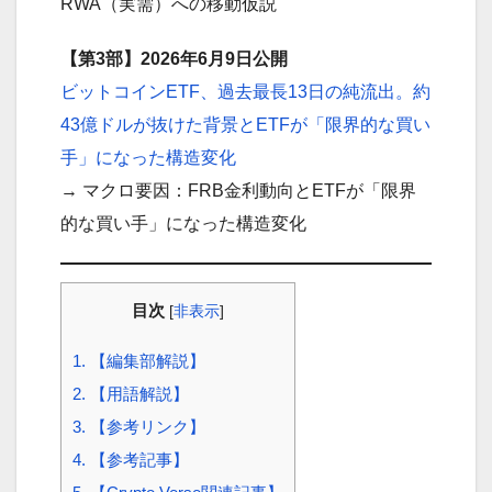
RWA（実需）への移動仮説
【第3部】2026年6月9日公開
ビットコインETF、過去最長13日の純流出。約
43億ドルが抜けた背景とETFが「限界的な買い
手」になった構造変化
→ マクロ要因：FRB金利動向とETFが「限界
的な買い手」になった構造変化
目次
[
非表示
]
1.
【編集部解説】
2.
【用語解説】
3.
【参考リンク】
4.
【参考記事】