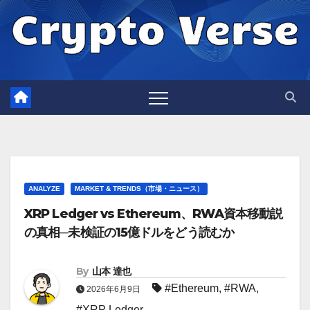
Skip
to
content
ANALYZE
MARKET & TRENDS（市場・ニュース）
XRP Ledger vs Ethereum、RWA資本移動説
の真相─未検証の15億ドルをどう読むか
By
山本 達也
#Ethereum
,
#RWA
,
2026年6月9日
#XRP Ledger