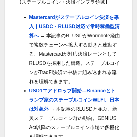
【ステーブルコイン・決済インフラ領域】
Mastercardがステーブルコイン決済を導
入｜USDC・RLUSD対応で常時稼働型清
算へ
→ 本記事のRLUSDがWormhole経由
で複数チェーンへ拡大する動きと連動す
る、Mastercardが対応決済レーンとして
RLUSDを採用した構造。ステーブルコイ
ンがTradFi決済の中核に組み込まれる流
れを理解できます。
USD1エアドロップ開始—Binanceとト
ランプ家のステーブルコインWLFI、日本
は対象外
→ 本記事のRLUSDと並ぶ、新
興ステーブルコイン群の動向。GENIUS
Act以降のステーブルコイン市場の多極化
を理解できます。