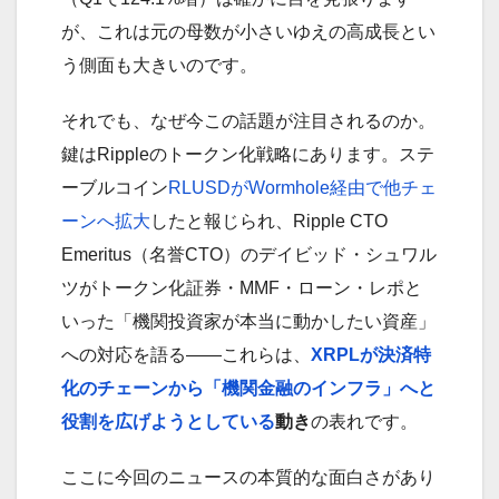
が、これは元の母数が小さいゆえの高成長とい
う側面も大きいのです。
それでも、なぜ今この話題が注目されるのか。
鍵はRippleのトークン化戦略にあります。ステ
ーブルコイン
RLUSDがWormhole経由で他チェ
ーンへ拡大
したと報じられ、Ripple CTO
Emeritus（名誉CTO）のデイビッド・シュワル
ツがトークン化証券・MMF・ローン・レポと
いった「機関投資家が本当に動かしたい資産」
への対応を語る——これらは、
XRPLが決済特
化のチェーンから「機関金融のインフラ」へと
役割を広げようとしている
動き
の表れです。
ここに今回のニュースの本質的な面白さがあり