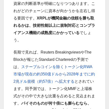
資家の判断基準が明確になりつつあります。こ
れがどのチェーンに資本が向かうかを左右し得
る要因です。
XRPLが機関金融の信頼を勝ち取
れるかは、技術性能以上に規制対応とコンプラ
イアンス機能の成熟度にかかっている
でしょ
う。
長期で見れば、Reuters BreakingviewsやThe
Blockが報じたStandard Charteredの予測で
は、
ステーブルコインを除くトークン化RWA
市場が現在の約350億ドルから2028年までに約
2兆ドル規模（約57倍）へ拡大する
とされてい
ます。同予測では、トークン化MMFと上場株
式がその中で大きな比重を占めると見込まれま
す。
パイそのものが何十倍にも膨らむなら、