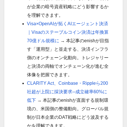
が企業の暗号資産戦略にどう影響するか
を理解できます。
Visa×OpenAIが拓くAIエージェント決済
｜Visaのステーブルコイン決済は年換算
70億ドル規模に
→ 本記事のenishが目指
す「運用型」と並走する、決済インフラ
側のオンチェーン化動向。トレジャリー
と決済の両軸でオンチェーン化が進む全
体像を把握できます。
CLARITY Act、Coinbase・Rippleら200
社超が上院に採決要求─成立確率60%に
低下
→ 本記事のenishが直面する規制環
境の、米国側の整備動向。グローバル規
制が日本企業のDAT戦略にどう波及する
かを理解できます。