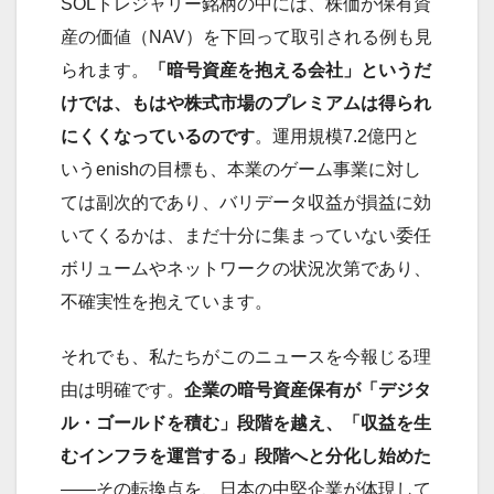
SOLトレジャリー銘柄の中には、株価が保有資
産の価値（NAV）を下回って取引される例も見
られます。
「暗号資産を抱える会社」というだ
けでは、もはや株式市場のプレミアムは得られ
にくくなっているのです
。運用規模7.2億円と
いうenishの目標も、本業のゲーム事業に対し
ては副次的であり、バリデータ収益が損益に効
いてくるかは、まだ十分に集まっていない委任
ボリュームやネットワークの状況次第であり、
不確実性を抱えています。
それでも、私たちがこのニュースを今報じる理
由は明確です。
企業の暗号資産保有が「デジタ
ル・ゴールドを積む」段階を越え、「収益を生
むインフラを運営する」段階へと分化し始めた
——その転換点を、日本の中堅企業が体現して