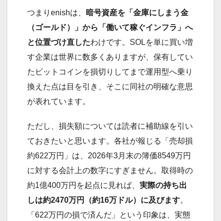
つまりenishは、
暗号資産を「金庫にしまう金
（ゴールド）」から「働いて稼ぐインフラ」へ
と位置づけ直した
わけです。SOLを単に買い増
す企業は世界に数多くありますが、保有してい
たビットコインを損切りしてまで運用型へ乗り
換えた点は目を引き、そこに同社の明確な意思
が表れています。
ただし、損失額については読者に補助線を引い
ておきたいと思います。各社が報じる「売却損
約622万円」は、2026年3月末の簿価8549万円
に対する会計上の数字にすぎません。取得時の
約1億400万円を起点に見れば、
実際の持ち出
しは約2470万円（約16万ドル）に及びます
。
「622万円の損で済んだ」という印象は、実態