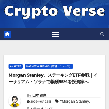
Skip
to
content
ANALYZE
MARKET & TRENDS（市場・ニュース）
Morgan Stanley、ステーキングETF参戦｜イ
ーサリアム・ソラナで報酬95%を投資家へ
By
山本 達也
#Morgan Stanley
,
2026年6月22日
#ステーキング