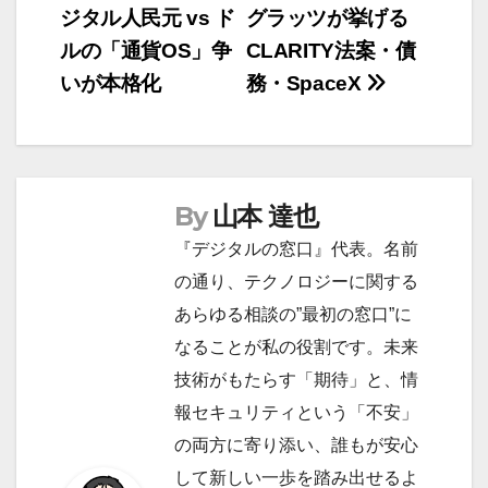
ナ
ジタル人民元 vs ド
グラッツが挙げる
ビ
ルの「通貨OS」争
CLARITY法案・債
ゲ
いが本格化
務・SpaceX
ー
シ
ョ
ン
By
山本 達也
『デジタルの窓口』代表。名前
の通り、テクノロジーに関する
あらゆる相談の”最初の窓口”に
なることが私の役割です。未来
技術がもたらす「期待」と、情
報セキュリティという「不安」
の両方に寄り添い、誰もが安心
して新しい一歩を踏み出せるよ