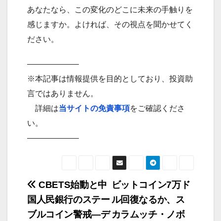
あなたなら、この変化のどこに未来の手触りを
感じますか。よければ、その視点を聞かせてく
ださい。
——————–
※本記事は情報提供を目的としており、投資助
言ではありません。
詳細は
当サイトの免責事項
をご確認くださ
い。
——————–
CBETS始動と中
ビットコイン7万ド
投
国人民銀行のステー
ル回復なるか、ス
稿
ブルコイン警戒—デ
カラムッチ・ノボ