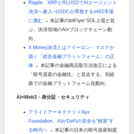
Ripple、XRPとRLUSDでAIエージェント
決済へ参入─USDCが席巻するx402市場
に挑む
→ 本記事のbitFlyer SOL上場と並
ぶ、決済領域のAI×ブロックチェーン動
向。
X Money決済とは？イーロン・マスクが
描く「総合金融プラットフォーム」の正
体
→ 本記事の金融商品取引法改正による
「暗号資産の金融化」と並走する、別経
路での金融プラットフォーム化動向。
AI×Web3・身分証・セキュリティ
アライドアーキテクツ × Nyx
Foundation、AIがDeFiの安全を”検算”す
る時代へ
→ 本記事の日本の暗号資産制度