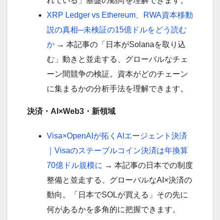
れている」基盤の動向を理解できます。
XRP Ledger vs Ethereum、RWA資本移動
説の真相─未検証の15億ドルをどう読む
か
→ 本記事の「日本がSolanaを取り込
む」動きと並走する、グローバルなチェ
ーン間競争の検証。資本がどのチェーン
に集まるかの分析手法を理解できます。
決済・AI×Web3・新領域
Visa×OpenAIが拓くAIエージェント決済
｜Visaのステーブルコイン決済は年換算
70億ドル規模に
→ 本記事の日本での制度
整備と並走する、グローバルなAI×決済の
動向。「日本でSOLが買える」その先に
何があるかを多角的に把握できます。