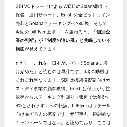
SBI VCトレードによる WIZE のSolana取引・
保管・運用サポート、Enish の全ビットコイン
売却とSolanaステーキングへの転換、そして
今回の bitFlyer 上場——を重ねると、
「個別企
業の判断」が「制度の追い風」と共鳴している
構図
が見えてきます。
ただし、これを「日本がこぞってSolanaに賭
け始めた」と読むのは早計です。3者の動機は
それぞれ異なります。SBI は機関投資家向けカ
ストディ事業の顧客獲得、Enish は値上がり益
依存からステーキング利回り（報道では年6〜
8%とされます）への転換、bitFlyer はリテール
向け品ぞろえの拡充です。元記事も「協調的な
キャンペーンではない」と認めており、ここは