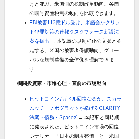
げと並ぶ、米国側の税制改革動向。各国
の暗号資産税制の動向を比較できます。
FBI被害113億ドル受け、米議会がクリプ
ト犯罪対策の連邦タスクフォース新設法
案を提出
→ 本記事の規制強化の文脈と並
走する、米国の被害者保護動向。グロー
バルな規制整備の全体像を理解できま
す。
機関投資家・市場心理・直前の市場動向
ビットコイン7万ドル回復なるか、スカラ
ムッチ・ノボグラッツが挙げるCLARITY
法案・債務・SpaceX
→ 本記事と同時期
に発表された、ビットコイン市場の回復
シナリオ。「日本の制度整備」と「米国