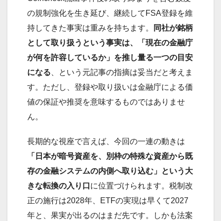
の規制強化を生き延び、継続してFSA登録を維
持してきた事実は重みを持ちます。
同社が銘柄
として取り扱うという事実は、「現在の金融庁
が何を許容しているか」を推し量る一つの目安
になる
、という元記事の指摘は妥当だと考えま
す。ただし、登録や取り扱いは金融庁による価
値の保証や推奨を意味するものではありませ
ん。
長期的な視座で言えば、今回の一連の動きは
「日本が暗号資産を、別枠の特殊な資産から既
存の金融システムの内側へ取り込む」という大
きな転換の入り口
に位置づけられます。税制改
正の施行は2028年、ETFの実現は早くて2027
年と、果実が出るのはまだ先です。しかも法案