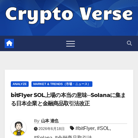
Skip
to
content
ANALYZE
MARKET & TRENDS（市場・ニュース）
bitFlyer SOL上場の本当の意味─Solanaに集ま
る日本企業と金融商品取引法改正
By
山本 達也
#bitFlyer
,
#SOL
,
2026年6月18日
#Solana
,
#金融商品取引法