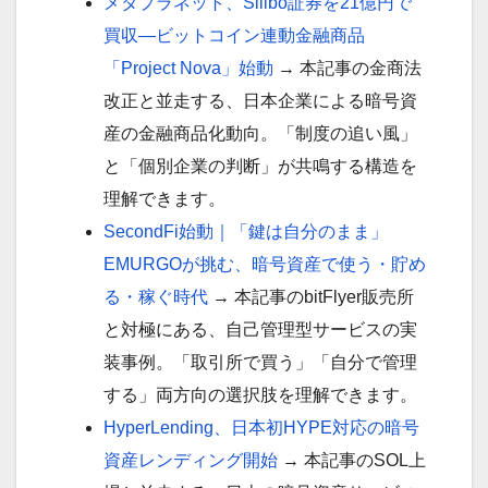
メタプラネット、Siiibo証券を21億円で
買収—ビットコイン連動金融商品
「Project Nova」始動
→ 本記事の金商法
改正と並走する、日本企業による暗号資
産の金融商品化動向。「制度の追い風」
と「個別企業の判断」が共鳴する構造を
理解できます。
SecondFi始動｜「鍵は自分のまま」
EMURGOが挑む、暗号資産で使う・貯め
る・稼ぐ時代
→ 本記事のbitFlyer販売所
と対極にある、自己管理型サービスの実
装事例。「取引所で買う」「自分で管理
する」両方向の選択肢を理解できます。
HyperLending、日本初HYPE対応の暗号
資産レンディング開始
→ 本記事のSOL上