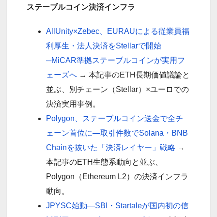
ステーブルコイン決済インフラ
AllUnity×Zebec、EURAUによる従業員福
利厚生・法人決済をStellarで開始
─MiCAR準拠ステーブルコインが実用フ
ェーズへ
→ 本記事のETH長期価値議論と
並ぶ、別チェーン（Stellar）×ユーロでの
決済実用事例。
Polygon、ステーブルコイン送金で全チ
ェーン首位に—取引件数でSolana・BNB
Chainを抜いた「決済レイヤー」戦略
→
本記事のETH生態系動向と並ぶ、
Polygon（Ethereum L2）の決済インフラ
動向。
JPYSC始動―SBI・Startaleが国内初の信