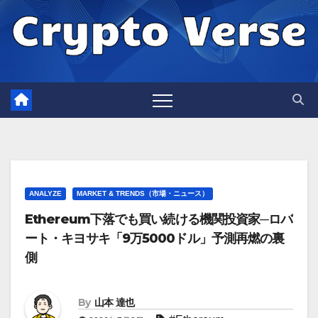
Skip
to
content
ANALYZE
MARKET & TRENDS（市場・ニュース）
Ethereum下落でも買い続ける機関投資家─ロバ
ート・キヨサキ「9万5000ドル」予測再燃の裏
側
By
山本 達也