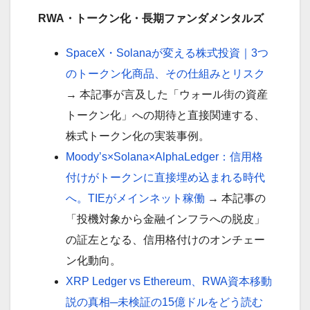
RWA・トークン化・長期ファンダメンタルズ
SpaceX・Solanaが変える株式投資｜3つ
のトークン化商品、その仕組みとリスク
→ 本記事が言及した「ウォール街の資産
トークン化」への期待と直接関連する、
株式トークン化の実装事例。
Moody’s×Solana×AlphaLedger：信用格
付けがトークンに直接埋め込まれる時代
へ。TIEがメインネット稼働
→ 本記事の
「投機対象から金融インフラへの脱皮」
の証左となる、信用格付けのオンチェー
ン化動向。
XRP Ledger vs Ethereum、RWA資本移動
説の真相─未検証の15億ドルをどう読む