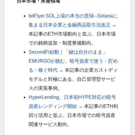
日本市場・実需領域
bitFlyer SOL上場の本当の意味─Solanaに
集まる日本企業と金融商品取引法改正
→
本記事のETH市場動向と並ぶ、日本市場
での銘柄追加・制度整備動向。
SecondFi始動｜「鍵は自分のまま」
EMURGOが挑む、暗号資産で使う・貯め
る・稼ぐ時代
→ 本記事の企業カストディ
モデルと対極にある、自己管理型サービ
スの実装事例。
HyperLending、日本初HYPE対応の暗号
資産レンディング開始
→ 本記事のETH利
回り活用と並ぶ、日本市場での暗号資産
関連サービス動向。