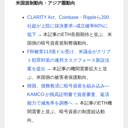
米国規制動向・アジア圏動向
CLARITY Act、Coinbase・Rippleら200
社超が上院に採決要求─成立確率60%に
低下
→ 本記事のETH長期期待と並ぶ、米
国側の暗号資産規制整備動向。
FBI被害113億ドル受け、米議会がクリプ
ト犯罪対策の連邦タスクフォース新設法
案を提出
→ 本記事の機関需要拡大と並
ぶ、米国側の被害者保護動向。
韓国、債務救済に暗号資産を組み込み—
KAMCO が残高証明書で資産審査、返済
能力で減免率を調整へ
→ 本記事のETH機
関需要と並ぶ、暗号資産の制度組込動
向。