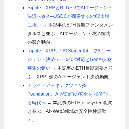
Ripple、XRPとRLUSDでAIエージェント
決済へ参入─USDCが席巻するx402市場
に挑む
→ 本記事のETH長期ファンダメン
タルズと並ぶ、AIエージェント決済領域
の競合動向。
Ripple、XRPL「AI Starter Kit」でAIエー
ジェント決済へ──x402対応とGenAI人材
募集の狙い
→ 本記事のETH長期需要と並
ぶ、XRPL側のAIエージェント決済動向。
アライドアーキテクツ × Nyx
Foundation、AIがDeFiの安全を”検算”す
る時代へ
→ 本記事のETH ecosystem動向
と並ぶ、AI×Web3領域の安全性検証動
向。