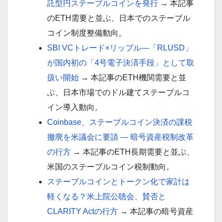
託型円ステーブルコインを発行
→ 本記事
のETH需要と並ぶ、日本でのステーブル
コイン制度整備動向。
SBI VCトレード×リップル―「RLUSD」
が国内初の「4号電子決済手段」として取
扱い開始
→ 本記事のETH機関需要と並
ぶ、日本市場でのドル建てステーブルコ
イン導入動向。
Coinbase、ステーブルコイン決済の課税
撤廃を米議会に要請 ― 暗号資産税制改革
の行方
→ 本記事のETH長期需要と並ぶ、
米国のステーブルコイン税制動向。
ステーブルコインとトークン化で家計は
軽くなる？米上院公聴会、賛否と
CLARITY Actの行方
→ 本記事の暗号資産