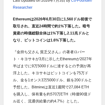
Last Updated on 2026年7月3日 by
Co-Founder/
Researcher
Ethereumは2026年6月30日に1,560ドル前後で
取引され、直近24時間で約1%下落した。暗号
資産の時価総額全体は1%下落し2.11兆ドルと
なり、ビットコインは1.6%下落した。
『金持ち父さん 貧乏父さん』の著者ロバー
ト・キヨサキが3月に示したEthereumが2027年
半ばまでに9万5000ドルに達するとの予測が再
浮上した。キヨサキはビットコインを75万ド
ル、金を1オンス3万5000ドル、銀を200ドルと
予想した。Bitmineは直近1週間で27,084 ETH
を購入し、保有量を約570万ETH（時価90億ド
ル近く、流通供給量の約4.7%）とした。