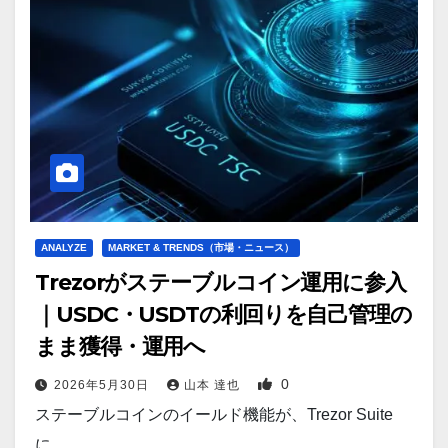
ANALYZE
MARKET & TRENDS（市場・ニュース）
Trezorがステーブルコイン運用に参入
｜USDC・USDTの利回りを自己管理の
まま獲得・運用へ
0
2026年5月30日
山本 達也
ステーブルコインのイールド機能が、Trezor Suite
に…