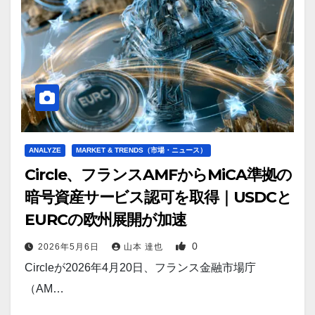
ANALYZE
MARKET & TRENDS（市場・ニュース）
Circle、フランスAMFからMiCA準拠の
暗号資産サービス認可を取得｜USDCと
EURCの欧州展開が加速
0
2026年5月6日
山本 達也
Circleが2026年4月20日、フランス金融市場庁
（AM…