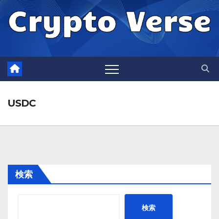
Skip
to
content
USDC
検索
検索