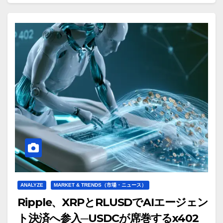
ANALYZE
MARKET & TRENDS（市場・ニュース）
Ripple、XRPとRLUSDでAIエージェン
ト決済へ参入─USDCが席巻するx402