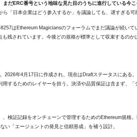
、まだERC番号という地味な見た目のうちに進行している今
から「日本企業はどう参入するか」を議論しても、遅すぎる可
7はEthereum Magiciansのフォーラムでまだ議論が続いて
ていない論点も残されています。今後どの規格が標準として収束する
026年4月17日に作成され、現在はDraftステータスにある。著者は
・利用するためのレイヤーを担う。決済や品質保証は含まず、「
ンチェーンで管理するためのEthereum規格。Identity Registr
カバーしない「エージェントの発見と信頼形成」を補う設計。