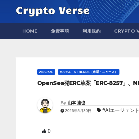
Skip
to
content
HOME
免責事項
利用規約
CRYPTO 
ANALYZE
MARKET & TRENDS（市場・ニュース）
OpenSea発ERC草案「ERC-8257
By
山本 達也
#AIエージェン
2026年5月30日
0