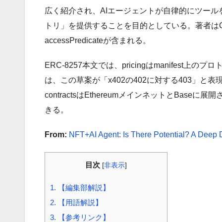
広く紹介され、AIエージェントが自律的にツー
トリ」を提供することを目的としている。著者はCody S
accessPredicateが含まれる。
ERC-8257本文では、pricingはmanife
は、この草案が「x402の402に対する403」と表現される
contractsはEthereumメインネットとBas
きる。
From:
NFT+AI Agent: Is There Potential? A Deep 
目次
[
非表示
]
1.
【編集部解説】
2.
【用語解説】
3.
【参考リンク】