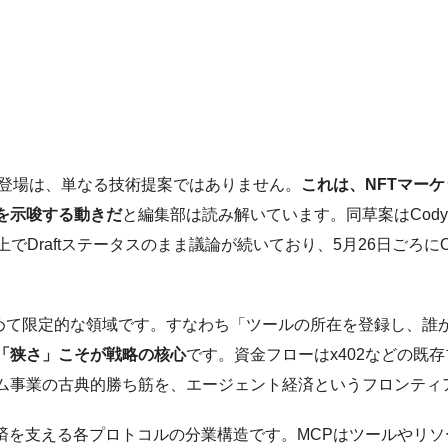
57の登場は、単なる技術提案ではありません。
これは、NFTマー
を示唆する動きだ
と編集部は読み解いています。同草案はCody S
icians上でDraftステータスのまま議論が続いており、5月26日
きわめて限定的な領域です。すなわち「ツールの所在を登録し、
「狭さ」こそが戦略の核心
です。資金フローはx402などの既
ム事業の古典的勝ち筋を、エージェント経済というフロンティ
済を支える各プロトコルの分業構造です。MCPはツールやリソ