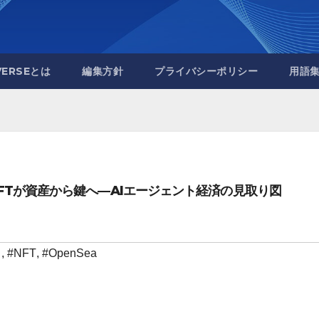
VERSEとは
編集方針
プライバシーポリシー
用語
」、NFTが資産から鍵へ—AIエージェント経済の見取り図
ト
,
#NFT
,
#OpenSea