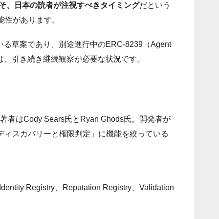
こそ、日本の読者が注視すべきタイミング
だという
能性があります。
いる草案であり、別途進行中のERC-8239（Agent
のかは、引き続き継続観察が必要な状況です。
Cody Sears氏とRyan Ghods氏。開発者が
ディスカバリーと権限判定」に機能を絞っている
y、Reputation Registry、Validation