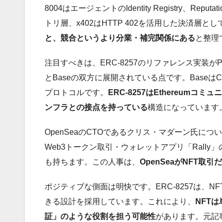
8004はエージェントのIdentity Registry、Rep
トリ層、x402はHTTP 402を活用した決済
と、競合というより分業・補完関係にある
と整理
注目すべきは、ERC-8257のリファレンス実装がProjectO
とBaseの双方に展開されている点です。BaseはCoi
プロトコルです。
ERC-8257はEthereum
ンフラとの接点を持っている
構造になっています
OpenSeaのCTOであるクリス・マダーン氏に
Web3トークン取引・ウォレットアプリ「Rally
も持ちます。この人事は、
OpenSeaがNFT
ポジティブな側面は明快です。ERC-8257は、NFT保有、サ
きる設計を採用しています。これにより、
NFT
証」のような役割を担う可能性
があります。元記事