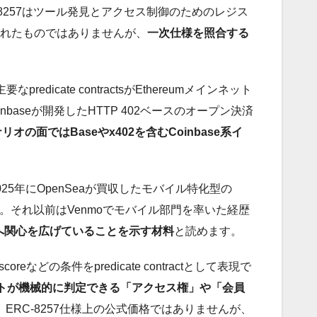
頼形成層、ERC-8257はツール発見とアクセス制御のためのレジス
名されたものではありませんが、
一次仕様を照合する
predicate contractsがEthereumメインネット
inbaseが開発したHTTP 402ベースのオープン決済
オの面ではBaseやx402を含むCoinbase系イ
5年にOpenSeaが買収したモバイル特化型の
た。それ以前はVenmoでモバイル部門を率いた経歴
UXへ関心を広げていることを示す材料
と読めます。
reなどの条件をpredicate contractとして表現で
ントが機械的に判定できる「アクセス権」や「会員
、ERC-8257仕様上の公式価格ではありませんが、