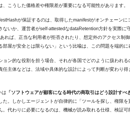
は、こうした価格差や権限差が重要になる可能性があります。
estHashが保証するのは、取得したmanifestがオンチェ
、運営者がself-attestedなdataRetention方針
設定に問題があれば、正当な利用者が拒否されたり、想定外のアクセ
る部屋が安全とは限らない」という比喩は、この問題を端的に
プション的な役割を担う場合、それが各国でどのように扱われる
責任主体などは、法域や具体的な設計によって判断が変わり得
いは
「ソフトウェアが顧客になる時代の商取引はどう設計すべ
した。しかしエージェントが自律的に「ツールを探し、権限を買
ん。代わりに必要になるのは、機械が読み取れる仕様、検証可