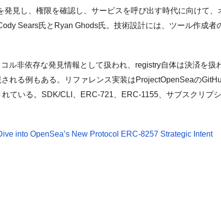
ルを発見し、権限を確認し、サービスを呼び出す時代に向けて、
ears氏とRyan Ghods氏。技術設計には、ツール作成者のアドレス
st上のプロトコル非依存な発見情報として扱われ、registry自体
例もある。リファレンス実装はProjectOpenSeaのGitHubで公開
eに展開されている。SDK/CLI、ERC-721、ERC-1155、
Dive into OpenSea’s New Protocol ERC-8257 Strategic Intent