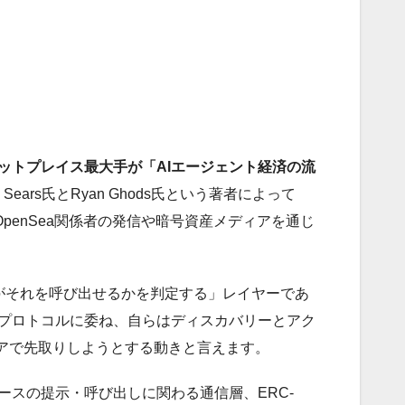
ケットプレイス最大手が「AIエージェント経済の流
ears氏とRyan Ghods氏という著者によって
ごろにOpenSea関係者の発信や暗号資産メディアを通じ
誰がそれを呼び出せるかを判定する」レイヤーであ
存プロトコルに委ね、自らはディスカバリーとアク
アで先取りしようとする動きと言えます。
ースの提示・呼び出しに関わる通信層、ERC-