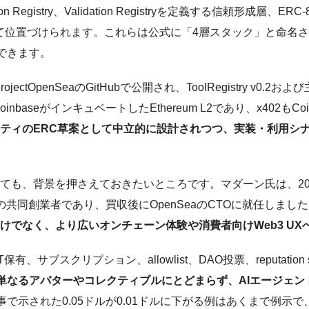
utation Registry、Validation Registryを定義する信
層として位置づけられます。これらは公式に「4層スタック」と命
できます。
penSeaのGitHubで公開され、ToolRegistry v0.2および主要な
nbaseがインキュベートしたEthereum L2であり、x402もCo
コミュニティのERC草案として中立的に設計されつつ、実装・利用シナリ
。
ついても、背景を押さえておきたいところです。マダーン氏は、202
」の共同創業者であり、買収後にOpenSeaのCTOに就任しまし
取引だけでなく、より広いオンチェーン体験や消費者向けWeb3 
ブスクリプション、allowlist、DAO投票、reputation sco
は単なるアバターやコレクティブルにとどまらず、AIエージェ
で示された0.05ドルが0.01ドルに下がる例はあくまで例示で