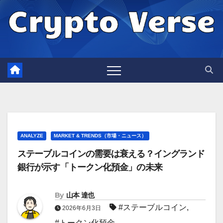
Skip
to
content
ANALYZE
MARKET & TRENDS（市場・ニュース）
ステーブルコインの需要は衰える？イングランド
銀行が示す「トークン化預金」の未来
By
山本 達也
#ステーブルコイン
,
2026年6月3日
#トークン化預金