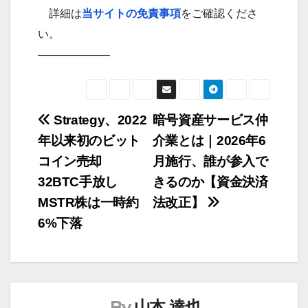
詳細は
当サイトの免責事項
をご確認くださ
い。
——————–
Strategy、2022
暗号資産サービス仲
投
年以来初のビット
介業とは｜2026年6
稿
コイン売却
月施行、誰が参入で
ナ
32BTC手放し
きるのか【資金決済
ビ
MSTR株は一時約
法改正】
ゲ
6%下落
ー
シ
ョ
ン
By
山本 達也