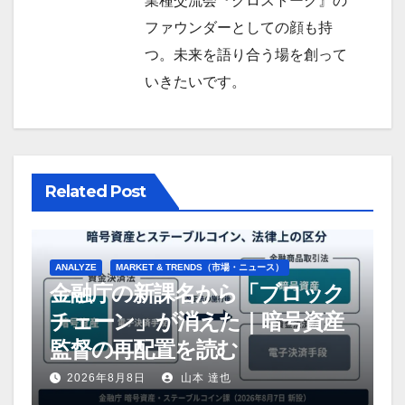
業種交流会『クロストーク』の
ファウンダーとしての顔も持
つ。未来を語り合う場を創って
いきたいです。
Related Post
ANALYZE
MARKET & TRENDS（市場・ニュース）
金融庁の新課名から「ブロック
チェーン」が消えた｜暗号資産
監督の再配置を読む
2026年8月8日
山本 達也