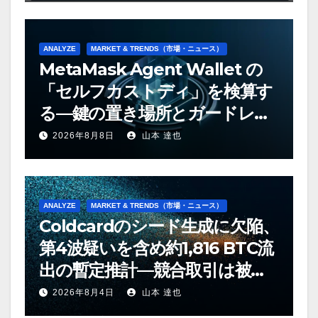
ANALYZE
MARKET & TRENDS（市場・ニュース）
MetaMask Agent Wallet の
「セルフカストディ」を検算す
る—鍵の置き場所とガードレー
ルの射程
2026年8月8日
山本 達也
ANALYZE
MARKET & TRENDS（市場・ニュース）
Coldcardのシード生成に欠陥、
第4波疑いを含め約1,816 BTC流
出の暫定推計—競合取引は被害
者と攻撃者の双方の手段に
2026年8月4日
山本 達也