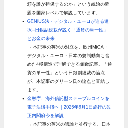
頼を誰が担保するのか」という統治の問
題を国家レベルで解説しています。
GENIUS法・デジタル・ユーロが迫る選
択─日銀副総裁が説く「通貨の単一性」
とお金の未来
→ 本記事の英米の対立を、欧州MiCA・
デジタル・ユーロ・日本の規制動向も含
めた4極構造で理解できる俯瞰記事。「通
貨の単一性」という日銀副総裁の論点
が、本記事のグリーン氏の論点と直結し
ます。
金融庁、海外信託型ステーブルコインを
電子決済手段へ｜2026年6月1日施行の改
正内閣府令を解説
→ 本記事の英米の議論と並行する、日本