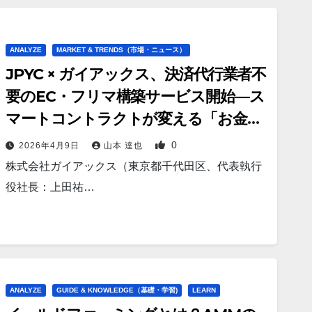
ANALYZE
MARKET & TRENDS（市場・ニュース）
JPYC × ガイアックス、決済代行業者不
要のEC・フリマ構築サービス開始—ス
マートコントラクトが変える「お金の
流れ」
0
2026年4月9日
山本 達也
株式会社ガイアックス（東京都千代田区、代表執行
役社長：上田祐…
ANALYZE
GUIDE & KNOWLEDGE（基礎・学習)
LEARN