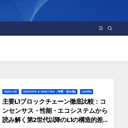
集
ANALYZE
INSIGHTS & ANALYSIS（考察・読み物)
LEARN
主要L1ブロックチェーン徹底比較：コ
ンセンサス・性能・エコシステムから
読み解く第2世代以降のL1の構造的差異