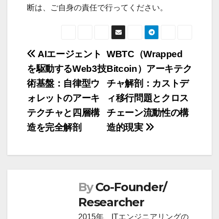
断は、ご自身の責任で行ってください。
AIエージェント
WBTC（Wrapped
投
を駆動するWeb3技
Bitcoin）アーキテク
稿
術基盤：自律型ウ
チャ解剖：カストデ
ナ
ォレットのアーキ
ィ移行問題とクロス
ビ
テクチャと四層構
チェーン流動性の構
ゲ
造を完全解剖
造的現実
ー
シ
ョ
ン
By
Co-Founder/
Researcher
2015年、ITエンジニアリングの