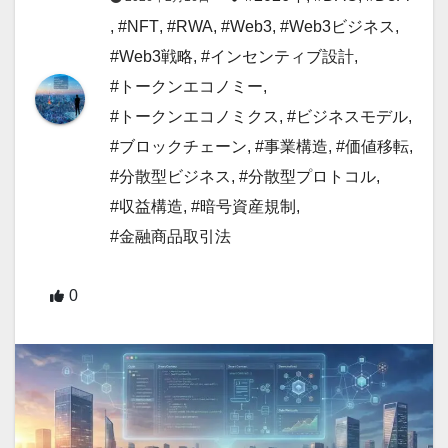
,
#NFT
,
#RWA
,
#Web3
,
#Web3ビジネス
,
#Web3戦略
,
#インセンティブ設計
,
#トークンエコノミー
,
#トークンエコノミクス
,
#ビジネスモデル
,
#ブロックチェーン
,
#事業構造
,
#価値移転
,
#分散型ビジネス
,
#分散型プロトコル
,
#収益構造
,
#暗号資産規制
,
#金融商品取引法
0