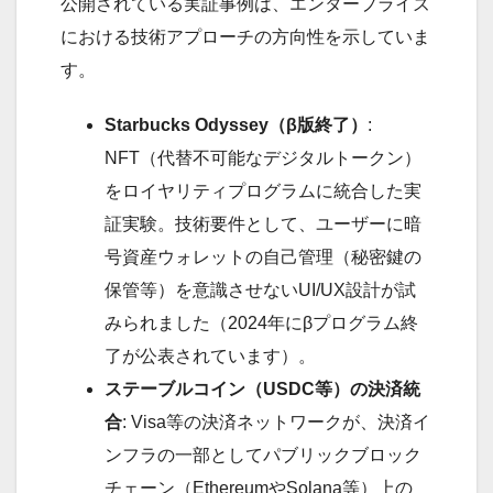
公開されている実証事例は、エンタープライズ
における技術アプローチの方向性を示していま
す。
Starbucks Odyssey（β版終了）
:
NFT（代替不可能なデジタルトークン）
をロイヤリティプログラムに統合した実
証実験。技術要件として、ユーザーに暗
号資産ウォレットの自己管理（秘密鍵の
保管等）を意識させないUI/UX設計が試
みられました（2024年にβプログラム終
了が公表されています）。
ステーブルコイン（USDC等）の決済統
合
: Visa等の決済ネットワークが、決済イ
ンフラの一部としてパブリックブロック
チェーン（EthereumやSolana等）上の