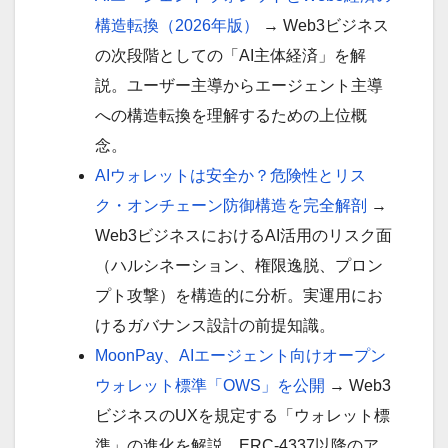
構造転換（2026年版）
→ Web3ビジネス
の次段階としての「AI主体経済」を解
説。ユーザー主導からエージェント主導
への構造転換を理解するための上位概
念。
AIウォレットは安全か？危険性とリス
ク・オンチェーン防御構造を完全解剖
→
Web3ビジネスにおけるAI活用のリスク面
（ハルシネーション、権限逸脱、プロン
プト攻撃）を構造的に分析。実運用にお
けるガバナンス設計の前提知識。
MoonPay、AIエージェント向けオープン
ウォレット標準「OWS」を公開
→ Web3
ビジネスのUXを規定する「ウォレット標
準」の進化を解説。ERC-4337以降のア