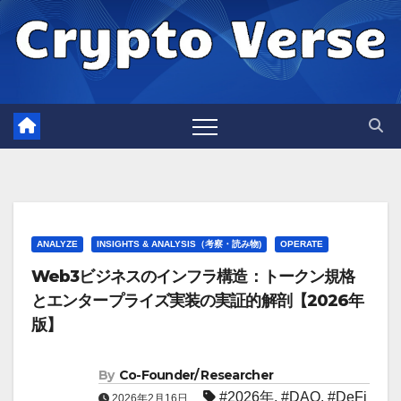
Skip
to
content
ANALYZE
INSIGHTS & ANALYSIS（考察・読み物)
OPERATE
Web3ビジネスのインフラ構造：トークン規格
とエンタープライズ実装の実証的解剖【2026年
版】
By
Co-Founder/ Researcher
#2026年
,
#DAO
,
#DeFi
2026年2月16日