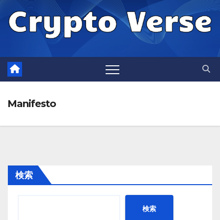
Skip
to
content
Manifesto
検索
検索